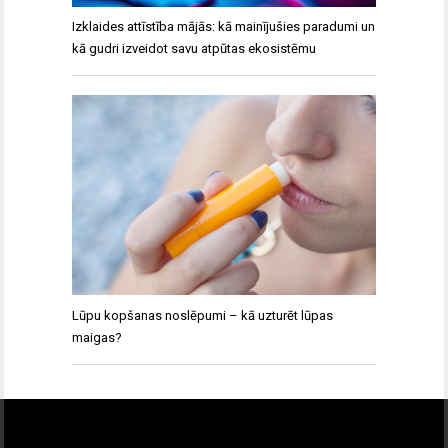
Izklaides attīstība mājās: kā mainījušies paradumi un
kā gudri izveidot savu atpūtas ekosistēmu
Lūpu kopšanas noslēpumi – kā uzturēt lūpas
maigas?