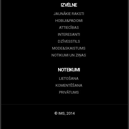
IZVĒLNE
JAUNĀKIE RAKSTI
HOBIJI&PADOMI
ATTIECĪBAS
INTERESANTI
DZĪVESSTILS
MODE&SKAISTUMS
NOTIKUMI UN ZIŅAS
NOTEIKUMI
LIETOŠANA
KOMENTĒŠANA
PRIVĀTUMS
© IMS, 2014
|
Profitmag by