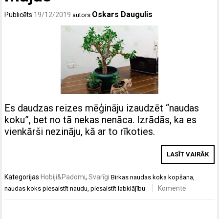
Oskars Daugulis
Publicēts
19/12/2019
autors
Es daudzas reizes mēģināju izaudzēt “naudas
koku”, bet no tā nekas nenāca. Izrādās, ka es
vienkārši nezināju, kā ar to rīkoties.
LASĪT VAIRĀK
Kategorijas
Hobiji&Padomi
,
Svarīgi
Birkas
naudas koka kopšana
,
Komentē
naudas koks piesaistīt naudu
,
piesaistīt labklājību