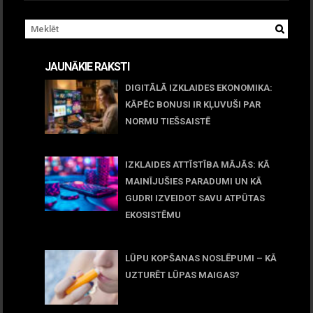
JAUNĀKIE RAKSTI
DIGITĀLĀ IZKLAIDES EKONOMIKA:
KĀPĒC BONUSI IR KĻUVUŠI PAR
NORMU TIEŠSAISTĒ
11 jūnijs, 2026
IZKLAIDES ATTĪSTĪBA MĀJĀS: KĀ
MAINĪJUŠIES PARADUMI UN KĀ
GUDRI IZVEIDOT SAVU ATPŪTAS
EKOSISTĒMU
05 maijs, 2026
LŪPU KOPŠANAS NOSLĒPUMI – KĀ
UZTURĒT LŪPAS MAIGAS?
09 marts, 2026