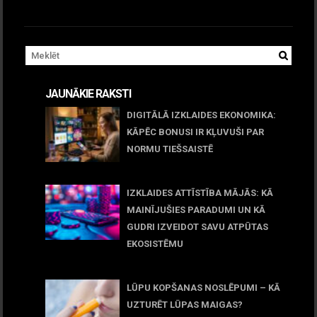
JAUNĀKIE RAKSTI
DIGITĀLĀ IZKLAIDES EKONOMIKA:
KĀPĒC BONUSI IR KĻUVUŠI PAR
NORMU TIEŠSAISTĒ
11 jūnijs, 2026
IZKLAIDES ATTĪSTĪBA MĀJĀS: KĀ
MAINĪJUŠIES PARADUMI UN KĀ
GUDRI IZVEIDOT SAVU ATPŪTAS
EKOSISTĒMU
05 maijs, 2026
LŪPU KOPŠANAS NOSLĒPUMI – KĀ
UZTURĒT LŪPAS MAIGAS?