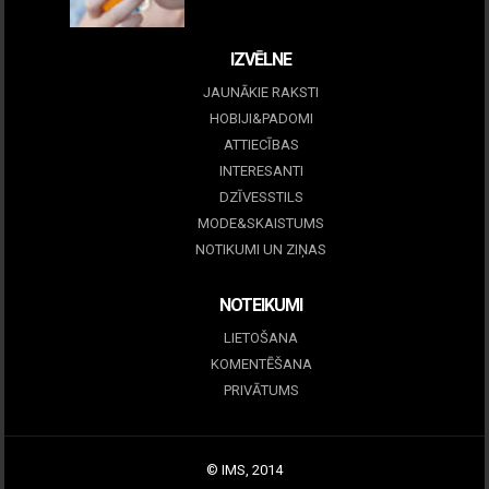
09 marts, 2026
IZVĒLNE
JAUNĀKIE RAKSTI
HOBIJI&PADOMI
ATTIECĪBAS
INTERESANTI
DZĪVESSTILS
MODE&SKAISTUMS
NOTIKUMI UN ZIŅAS
NOTEIKUMI
LIETOŠANA
KOMENTĒŠANA
PRIVĀTUMS
© IMS, 2014