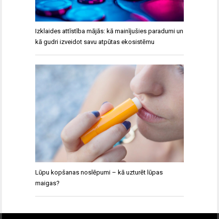
Izklaides attīstība mājās: kā mainījušies paradumi un
kā gudri izveidot savu atpūtas ekosistēmu
Lūpu kopšanas noslēpumi – kā uzturēt lūpas
maigas?