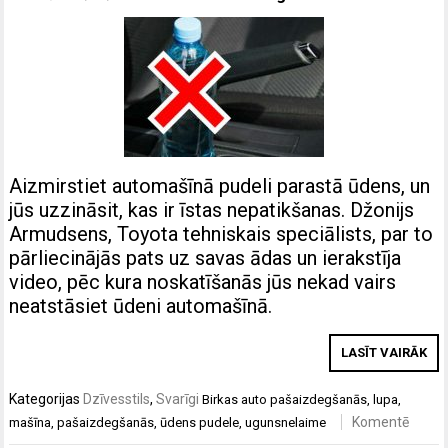
Aizmirstiet automašīnā pudeli parastā ūdens, un
jūs uzzināsit, kas ir īstas nepatikšanas. Džonijs
Armudsens, Toyota tehniskais speciālists, par to
pārliecinājās pats uz savas ādas un ierakstīja
video, pēc kura noskatīšanās jūs nekad vairs
neatstāsiet ūdeni automašīnā.
LASĪT VAIRĀK
Kategorijas
Dzīvesstils
,
Svarīgi
Birkas
auto pašaizdegšanās
,
lupa
,
Komentē
mašīna
,
pašaizdegšanās
,
ūdens pudele
,
ugunsnelaime