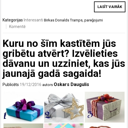
LASĪT VAIRĀK
Kategorijas
Interesanti
Birkas
Donalds Tramps
,
pareģojumi
Komentē
Kuru no šīm kastītēm jūs
gribētu atvērt? Izvēlieties
dāvanu un uzziniet, kas jūs
jaunajā gadā sagaida!
Oskars Daugulis
Publicēts
19/12/2016
autors