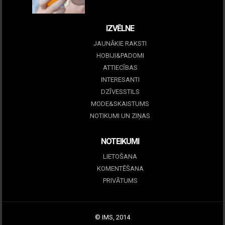
09 marts, 2026
IZVĒLNE
JAUNĀKIE RAKSTI
HOBIJI&PADOMI
ATTIECĪBAS
INTERESANTI
DZĪVESSTILS
MODE&SKAISTUMS
NOTIKUMI UN ZIŅAS
NOTEIKUMI
LIETOŠANA
KOMENTĒŠANA
PRIVĀTUMS
© IMS, 2014