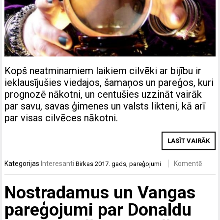
Kopš neatminamiem laikiem cilvēki ar bijību ir
ieklausījušies viedajos, šamaņos un pareģos, kuri
prognozē nākotni, un centušies uzzināt vairāk
par savu, savas ģimenes un valsts likteni, kā arī
par visas cilvēces nākotni.
LASĪT VAIRĀK
Kategorijas
Interesanti
Komentē
Birkas
2017. gads
,
pareģojumi
Nostradamus un Vangas
pareģojumi par Donaldu