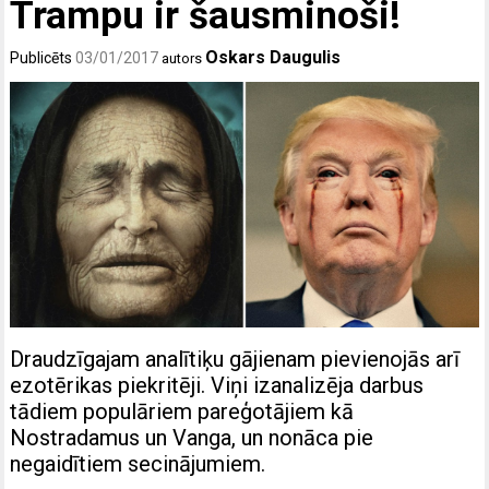
Trampu ir šausminoši!
Oskars Daugulis
Publicēts
03/01/2017
autors
Draudzīgajam analītiķu gājienam pievienojās arī
ezotērikas piekritēji. Viņi izanalizēja darbus
tādiem populāriem pareģotājiem kā
Nostradamus un Vanga, un nonāca pie
negaidītiem secinājumiem.