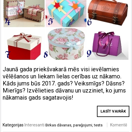
Jaunā gada priekšvakarā mēs visi ievēlamies
vēlēšanos un liekam lielas cerības uz nākamo.
Kāds jums būs 2017. gads? Veiksmīgs? Dāsns?
Mierīgs? Izvēlieties dāvanu un uzziniet, ko jums
nākamais gads sagatavojis!
LASĪT VAIRĀK
Kategorijas
Interesanti
Komentē
Birkas
dāvanas
,
pareģojumi
,
tests