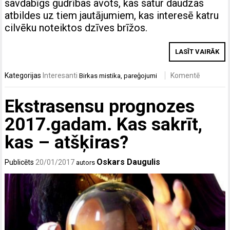
savdabīgs gudrības avots, kas satur daudzas
atbildes uz tiem jautājumiem, kas interesē katru
cilvēku noteiktos dzīves brīžos.
LASĪT VAIRĀK
Kategorijas
Interesanti
Komentē
Birkas
mistika
,
pareģojumi
Ekstrasensu prognozes
2017.gadam. Kas sakrīt,
kas – atšķiras?
Oskars Daugulis
Publicēts
20/01/2017
autors