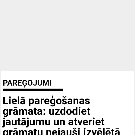
PAREĢOJUMI
Lielā pareģošanas
grāmata: uzdodiet
jautājumu un atveriet
grāmatu nejauši izvēlētā