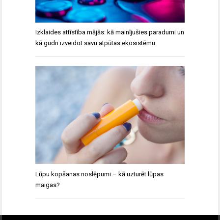
Izklaides attīstība mājās: kā mainījušies paradumi un
kā gudri izveidot savu atpūtas ekosistēmu
Lūpu kopšanas noslēpumi – kā uzturēt lūpas
maigas?