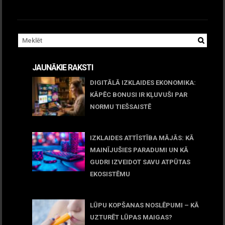
JAUNĀKIE RAKSTI
DIGITĀLĀ IZKLAIDES EKONOMIKA:
KĀPĒC BONUSI IR KĻUVUŠI PAR
NORMU TIEŠSAISTĒ
11 jūnijs, 2026
IZKLAIDES ATTĪSTĪBA MĀJĀS: KĀ
MAINĪJUŠIES PARADUMI UN KĀ
GUDRI IZVEIDOT SAVU ATPŪTAS
EKOSISTĒMU
05 maijs, 2026
LŪPU KOPŠANAS NOSLĒPUMI – KĀ
UZTURĒT LŪPAS MAIGAS?