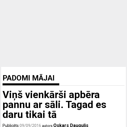
PADOMI MĀJAI
Viņš vienkārši apbēra
pannu ar sāli. Tagad es
daru tikai tā
Oskars Daugulis
Publicēts
09/09/2016
autors