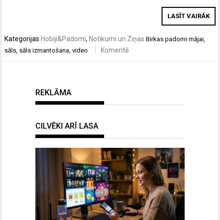
LASĪT VAIRĀK
Kategorijas
Hobiji&Padomi
,
Notikumi un Ziņas
Birkas
padomi mājai
,
Komentē
sāls
,
sāls izmantošana
,
video
REKLĀMA
CILVĒKI ARĪ LASA