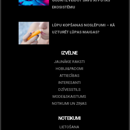
GUDRI IZVEIDOT SAVU ATPŪTAS
EKOSISTĒMU
05 maijs, 2026
LŪPU KOPŠANAS NOSLĒPUMI – KĀ
UZTURĒT LŪPAS MAIGAS?
09 marts, 2026
IZVĒLNE
JAUNĀKIE RAKSTI
HOBIJI&PADOMI
ATTIECĪBAS
INTERESANTI
DZĪVESSTILS
MODE&SKAISTUMS
NOTIKUMI UN ZIŅAS
NOTEIKUMI
LIETOŠANA