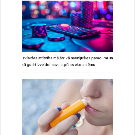
Izklaides attīstība mājās: kā mainījušies paradumi un
kā gudri izveidot savu atpūtas ekosistēmu