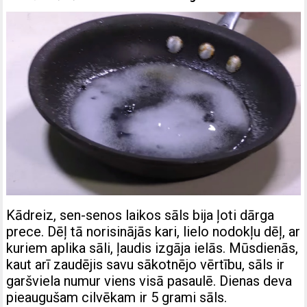
Kādreiz, sen-senos laikos sāls bija ļoti dārga
prece. Dēļ tā norisinājās kari, lielo nodokļu dēļ, ar
kuriem aplika sāli, ļaudis izgāja ielās. Mūsdienās,
kaut arī zaudējis savu sākotnējo vērtību, sāls ir
garšviela numur viens visā pasaulē. Dienas deva
pieaugušam cilvēkam ir 5 grami sāls.