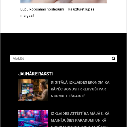
Lūpu kopšanas noslēpumi – kā uzturēt lūpas
maigas?
JAUNĀKIE RAKSTI
DIGITĀLĀ IZKLAIDES EKONOMIKA:
KĀPĒC BONUSI IR KĻUVUŠI PAR
NORMU TIEŠSAISTĒ
11 jūnijs, 2026
IZKLAIDES ATTĪSTĪBA MĀJĀS: KĀ
MAINĪJUŠIES PARADUMI UN KĀ