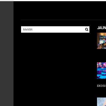
JAUN
11 
EKOS
05