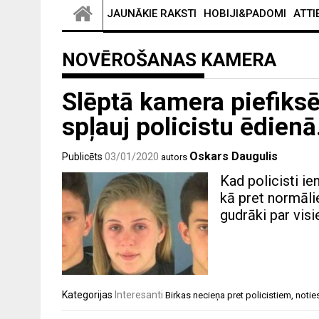
JAUNĀKIE RAKSTI
HOBIJI&PADOMI
ATTI
NOVĒROŠANAS KAMERA
Slēptā kamera piefiksē
spļauj policistu ēdienā
Oskars Daugulis
Publicēts
03/01/2020
autors
Kad policisti ie
kā pret normāli
gudrāki par visi
Kategorijas
Interesanti
Birkas
necieņa pret policistiem
,
notie