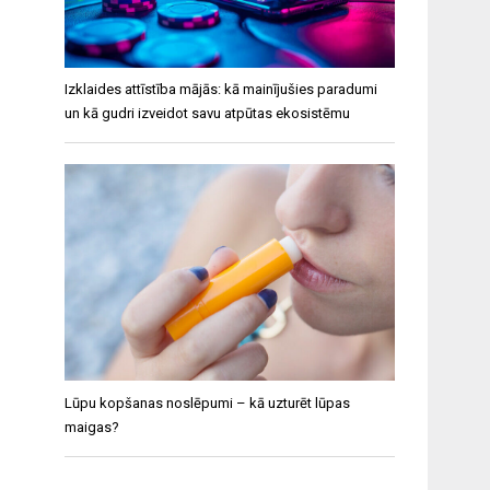
Izklaides attīstība mājās: kā mainījušies paradumi
un kā gudri izveidot savu atpūtas ekosistēmu
Lūpu kopšanas noslēpumi – kā uzturēt lūpas
maigas?