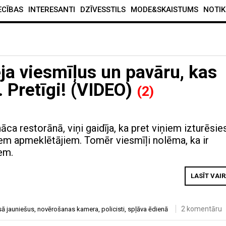
ECĪBAS
INTERESANTI
DZĪVESSTILS
MODE&SKAISTUMS
NOTIK
ja viesmīļus un pavāru, kas
. Pretīgi! (VIDEO)
(2)
nāca restorānā, viņi gaidīja, ka pret viņiem izturēsie
em apmeklētājiem. Tomēr viesmīļi nolēma, ka ir
em.
LASĪT VAI
2 komentāru
sā jauniešus
,
novērošanas kamera
,
policisti
,
spļāva ēdienā