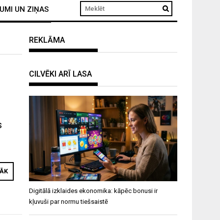
UMI UN ZIŅAS
REKLĀMA
CILVĒKI ARĪ LASA
s
RĀK
Digitālā izklaides ekonomika: kāpēc bonusi ir
kļuvuši par normu tiešsaistē