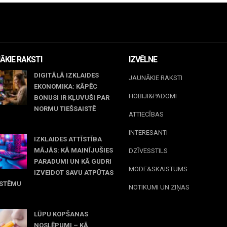
ĀKIE RAKSTI
IZVĒLNE
DIGITĀLĀ IZKLAIDES
JAUNĀKIE RAKSTI
EKONOMIKA: KĀPĒC
HOBIJI&PADOMI
BONUSI IR KĻUVUŠI PAR
NORMU TIEŠSAISTĒ
ATTIECĪBAS
jūnijs, 2026
INTERESANTI
IZKLAIDES ATTĪSTĪBA
MĀJĀS: KĀ MAINĪJUŠIES
DZĪVESSTILS
PARADUMI UN KĀ GUDRI
MODE&SKAISTUMS
IZVEIDOT SAVU ATPŪTAS
ISTĒMU
NOTIKUMI UN ZIŅAS
 maijs, 2026
LŪPU KOPŠANAS
NOSLĒPUMI – KĀ