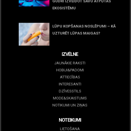
GUDRI IZVEIDOT SAVU ATPŪTAS
EKOSISTĒMU
05 maijs, 2026
LŪPU KOPŠANAS NOSLĒPUMI – KĀ
UZTURĒT LŪPAS MAIGAS?
09 marts, 2026
IZVĒLNE
JAUNĀKIE RAKSTI
HOBIJI&PADOMI
ATTIECĪBAS
INTERESANTI
DZĪVESSTILS
MODE&SKAISTUMS
NOTIKUMI UN ZIŅAS
NOTEIKUMI
LIETOŠANA