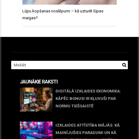
Lūpu kopšanas noslēpumi – kā uzturēt lūpas
maigas?
JAUNĀKIE RAKSTI
DIGITĀLĀ IZKLAIDES EKONOMIKA:
KĀPĒC BONUSI IR KĻUVUŠI PAR
NORMU TIEŠSAISTĒ
11 jūnijs, 2026
IZKLAIDES ATTĪSTĪBA MĀJĀS: KĀ
MAINĪJUŠIES PARADUMI UN KĀ