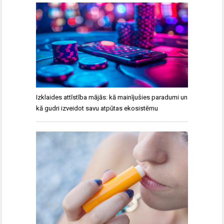
Izklaides attīstība mājās: kā mainījušies paradumi un
kā gudri izveidot savu atpūtas ekosistēmu