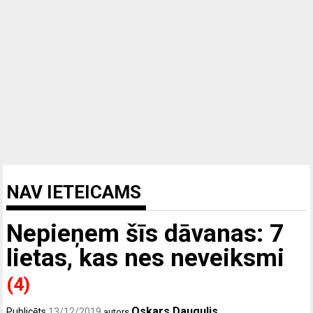
NAV IETEICAMS
Nepieņem šīs dāvanas: 7
lietas, kas nes neveiksmi
(4)
Oskars Daugulis
Publicēts
13/12/2019
autors