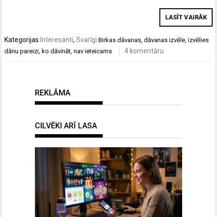
LASĪT VAIRĀK
Kategorijas
Interesanti
,
Svarīgi
Birkas
dāvanas
,
dāvanas izvēle
,
izvēlies
4 komentāru
dānu pareizi
,
ko dāvināt
,
nav ieteicams
REKLĀMA
CILVĒKI ARĪ LASA