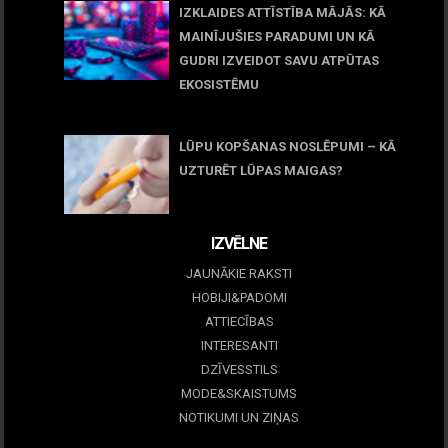
IZKLAIDES ATTĪSTĪBA MĀJĀS: KĀ
MAINĪJUŠIES PARADUMI UN KĀ
GUDRI IZVEIDOT SAVU ATPŪTAS
EKOSISTĒMU
05 maijs, 2026
LŪPU KOPŠANAS NOSLĒPUMI – KĀ
UZTURĒT LŪPAS MAIGAS?
09 marts, 2026
IZVĒLNE
JAUNĀKIE RAKSTI
HOBIJI&PADOMI
ATTIECĪBAS
INTERESANTI
DZĪVESSTILS
MODE&SKAISTUMS
NOTIKUMI UN ZIŅAS