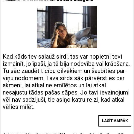
Kad kāds tev salauž sirdi, tas var nopietni tevi
izmainīt, jo īpaši, ja tā bija nodevība vai krāpšana.
Tu sāc zaudēt ticību cilvēkiem un šaubīties par
viņu nodomiem. Tava sirds sāk pārvērsties par
akmeni, lai atkal neiemīlētos un lai atkal
nesajustu tādas pašas sāpes. Jo tavi ievainojumi
vēl nav sadzijuši, tie asiņo katru reizi, kad atkal
vēlies mīlēt.
LASĪT VAIRĀK