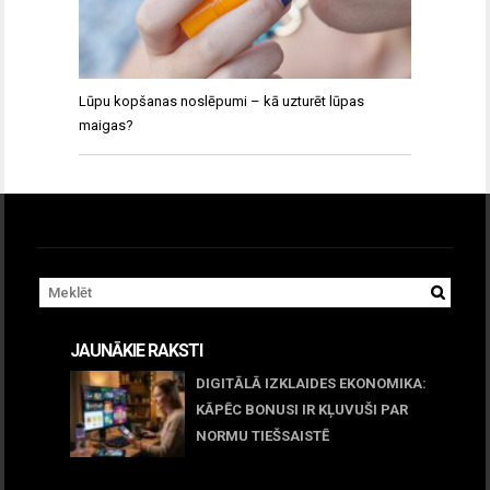
Lūpu kopšanas noslēpumi – kā uzturēt lūpas
maigas?
JAUNĀKIE RAKSTI
DIGITĀLĀ IZKLAIDES EKONOMIKA:
KĀPĒC BONUSI IR KĻUVUŠI PAR
NORMU TIEŠSAISTĒ
11 jūnijs, 2026