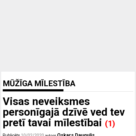
MŪŽĪGA MĪLESTĪBA
Visas neveiksmes
personīgajā dzīvē ved tev
pretī tavai mīlestībai
(1)
Oskars Daugulis
Publicēts
10/02/2020
autors