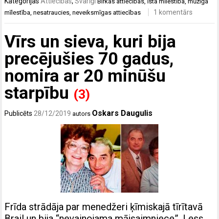
Kategorijas
Attiecības
,
Svarīgi
Birkas
attiecības
,
īsta mīlestība
,
mūžīga
1 komentārs
mīlestība
,
nesatraucies
,
neveiksmīgas attiecības
Vīrs un sieva, kuri bija
precējušies 70 gadus,
nomira ar 20 minūšu
starpību
(3)
Oskars Daugulis
Publicēts
28/12/2019
autors
Frīda strādāja par menedžeri ķīmiskajā tīrītavā
Brail un bija “nevainojama mājsaimniece”. Less