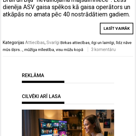
dienēja ASV gaisa spēkos kā gaisa operātors un
atkāpās no amata pēc 40 nostrādātiem gadiem.
LASĪT VAIRĀK
Kategorijas
Attiecības
,
Svarīgi
Birkas
attiecības
,
ilgi un laimīgi
,
līdz nāve
3 komentāru
mūs šķirs...
,
mūžīga mīlestība
,
visu mūžu kopā
REKLĀMA
CILVĒKI ARĪ LASA