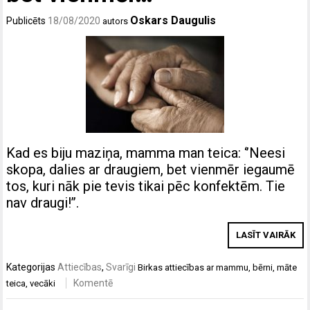
Oskars Daugulis
Publicēts
18/08/2020
autors
Kad es biju maziņa, mamma man teica: ‘’Neesi
skopa, dalies ar draugiem, bet vienmēr iegaumē
tos, kuri nāk pie tevis tikai pēc konfektēm. Tie
nav draugi!’’.
LASĪT VAIRĀK
Kategorijas
Attiecības
,
Svarīgi
Birkas
attiecības ar mammu
,
bērni
,
māte
Komentē
teica
,
vecāki