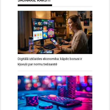
JAUNĀKIE RAKSTI
Digitālā izklaides ekonomika: kāpēc bonusi ir
kļuvuši par normu tiešsaistē