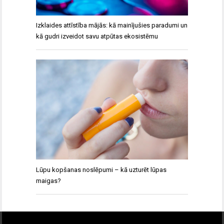
Izklaides attīstība mājās: kā mainījušies paradumi un
kā gudri izveidot savu atpūtas ekosistēmu
Lūpu kopšanas noslēpumi – kā uzturēt lūpas
maigas?