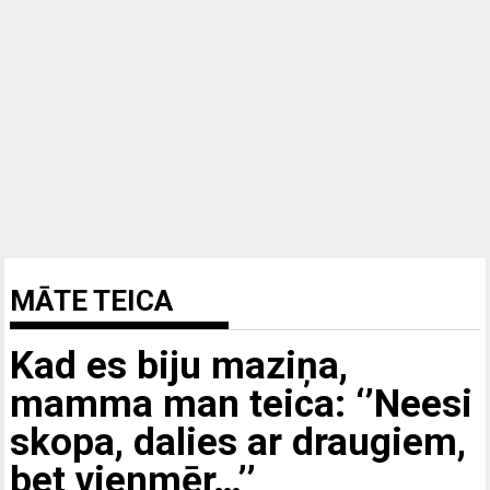
MĀTE TEICA
Kad es biju maziņa,
mamma man teica: ‘’Neesi
skopa, dalies ar draugiem,
bet vienmēr…’’