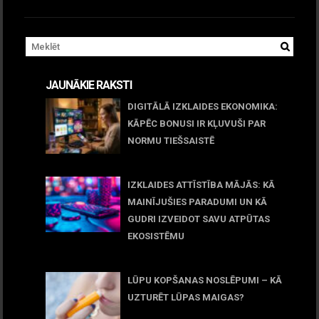
JAUNĀKIE RAKSTI
DIGITĀLĀ IZKLAIDES EKONOMIKA:
KĀPĒC BONUSI IR KĻUVUŠI PAR
NORMU TIEŠSAISTĒ
11 jūnijs, 2026
IZKLAIDES ATTĪSTĪBA MĀJĀS: KĀ
MAINĪJUŠIES PARADUMI UN KĀ
GUDRI IZVEIDOT SAVU ATPŪTAS
EKOSISTĒMU
05 maijs, 2026
LŪPU KOPŠANAS NOSLĒPUMI – KĀ
UZTURĒT LŪPAS MAIGAS?
09 marts, 2026