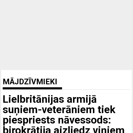
MĀJDZĪVMIEKI
Lielbritānijas armijā
suņiem-veterāniem tiek
piespriests nāvessods:
birokrātija aizliedz viņiem