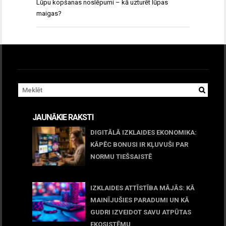
Lūpu kopšanas noslēpumi – kā uzturēt lūpas
maigas?
JAUNĀKIE RAKSTI
DIGITĀLĀ IZKLAIDES EKONOMIKA:
KĀPĒC BONUSI IR KĻUVUŠI PAR
NORMU TIEŠSAISTĒ
11 jūnijs, 2026
IZKLAIDES ATTĪSTĪBA MĀJĀS: KĀ
MAINĪJUŠIES PARADUMI UN KĀ
GUDRI IZVEIDOT SAVU ATPŪTAS
EKOSISTĒMU