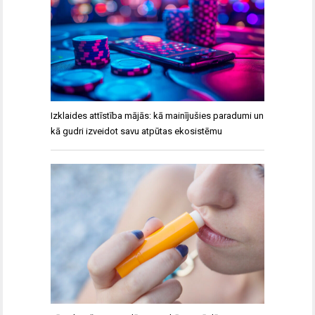
Izklaides attīstība mājās: kā mainījušies paradumi un
kā gudri izveidot savu atpūtas ekosistēmu