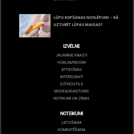
05 maijs, 2026
LŪPU KOPŠANAS NOSLĒPUMI – KĀ
UZTURĒT LŪPAS MAIGAS?
09 marts, 2026
IZVĒLNE
JAUNĀKIE RAKSTI
HOBIJI&PADOMI
ATTIECĪBAS
INTERESANTI
DZĪVESSTILS
MODE&SKAISTUMS
NOTIKUMI UN ZIŅAS
NOTEIKUMI
LIETOŠANA
KOMENTĒŠANA