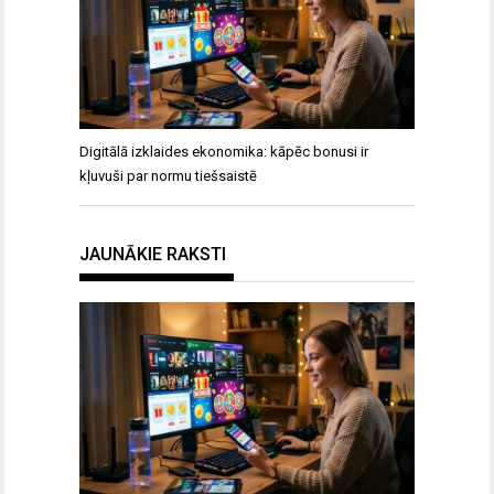
Digitālā izklaides ekonomika: kāpēc bonusi ir
kļuvuši par normu tiešsaistē
JAUNĀKIE RAKSTI