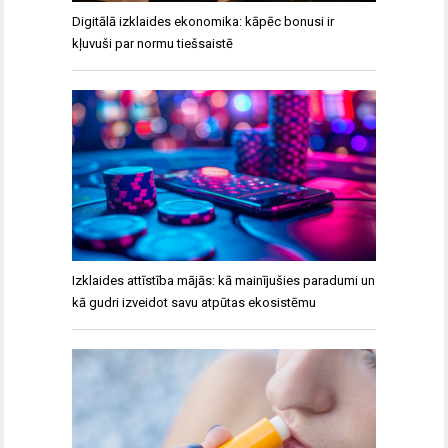
Digitālā izklaides ekonomika: kāpēc bonusi ir
kļuvuši par normu tiešsaistē
Izklaides attīstība mājās: kā mainījušies paradumi un
kā gudri izveidot savu atpūtas ekosistēmu