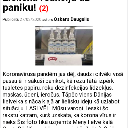
paniku!
(2)
Oskars Daugulis
Publicēts
27/03/2020
autors
Koronavīrusa pandēmijas dēļ, daudzi cilvēki visā
pasaulē ir sākuši panikot, kā rezultātā izpērk
tualetes papīru, roku dezinfekcijas līdzekļus,
maskas, ūdeni, ieročus. Tāpēc viens Dānijas
lielveikals nāca klajā ar lielisku ideju kā uzlabot
situāciju. LASI VĒL: Mūsu varoņi! Iesaki šo
rakstu katram, kurš uzskata, ka korona vīrus ir
nieks Šis foto tika uzņemts Meny lielveikalā