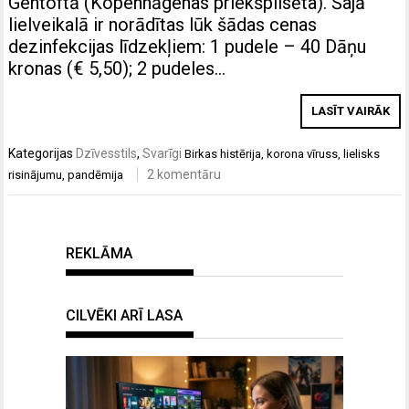
Gentoftā (Kopenhāgenas priekšpilsēta). Šajā
lielveikalā ir norādītas lūk šādas cenas
dezinfekcijas līdzekļiem: 1 pudele – 40 Dāņu
kronas (€ 5,50); 2 pudeles…
LASĪT VAIRĀK
Kategorijas
Dzīvesstils
,
Svarīgi
Birkas
histērija
,
korona vīruss
,
lielisks
2 komentāru
risinājumu
,
pandēmija
REKLĀMA
CILVĒKI ARĪ LASA