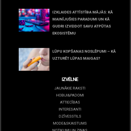
11 jūnijs, 2026
IZKLAIDES ATTĪSTĪBA MĀJĀS: KĀ
MAINĪJUŠIES PARADUMI UN KĀ
GUDRI IZVEIDOT SAVU ATPŪTAS
EKOSISTĒMU
05 maijs, 2026
LŪPU KOPŠANAS NOSLĒPUMI – KĀ
UZTURĒT LŪPAS MAIGAS?
09 marts, 2026
IZVĒLNE
JAUNĀKIE RAKSTI
HOBIJI&PADOMI
ATTIECĪBAS
INTERESANTI
DZĪVESSTILS
MODE&SKAISTUMS
NOTIKUMI UN ZIŅAS