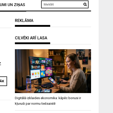
UMI UN ZIŅAS
REKLĀMA
CILVĒKI ARĪ LASA
z
RĀK
Digitālā izklaides ekonomika: kāpēc bonusi ir
kļuvuši par normu tiešsaistē