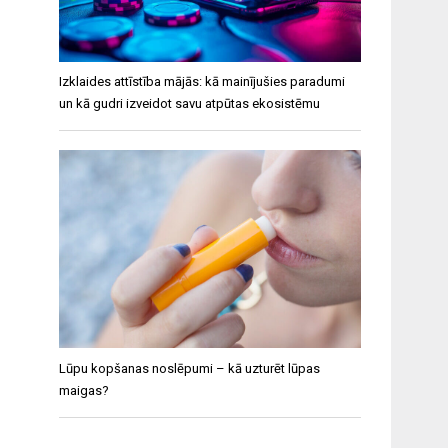
Izklaides attīstība mājās: kā mainījušies paradumi
un kā gudri izveidot savu atpūtas ekosistēmu
Lūpu kopšanas noslēpumi – kā uzturēt lūpas
maigas?