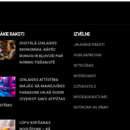
ĀKIE RAKSTI
IZVĒLNE
DIGITĀLĀ IZKLAIDES
JAUNĀKIE RAKSTI
EKONOMIKA: KĀPĒC
HOBIJI&PADOMI
BONUSI IR KĻUVUŠI PAR
NORMU TIEŠSAISTĒ
ATTIECĪBAS
jūnijs, 2026
INTERESANTI
IZKLAIDES ATTĪSTĪBA
MĀJĀS: KĀ MAINĪJUŠIES
DZĪVESSTILS
PARADUMI UN KĀ GUDRI
MODE&SKAISTUMS
IZVEIDOT SAVU ATPŪTAS
ISTĒMU
NOTIKUMI UN ZIŅAS
 maijs, 2026
LŪPU KOPŠANAS
NOSLĒPUMI – KĀ