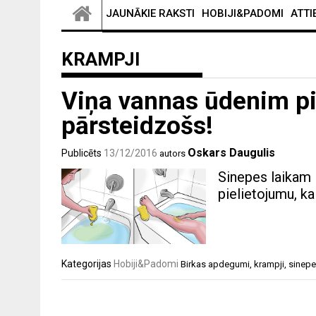
JAUNĀKIE RAKSTI
HOBIJI&PADOMI
ATTI
KRAMPJI
Viņa vannas ūdenim pie
pārsteidzošs!
Oskars Daugulis
Publicēts
13/12/2016
autors
Sinepes laikam 
pielietojumu, ka
Kategorijas
Hobiji&Padomi
Birkas
apdegumi
,
krampji
,
sinep