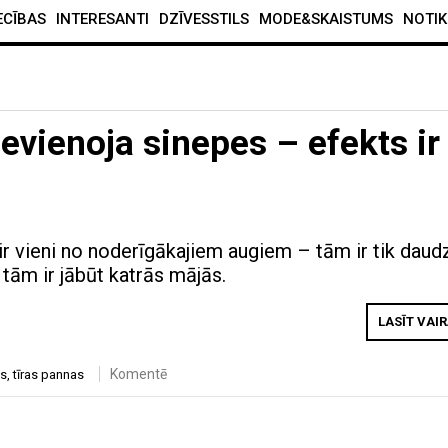
ECĪBAS
INTERESANTI
DZĪVESSTILS
MODE&SKAISTUMS
NOTIK
vienoja sinepes – efekts ir
ir vieni no noderīgākajiem augiem – tām ir tik daud
 tām ir jābūt katrās mājās.
LASĪT VAI
Komentē
es
,
tīras pannas