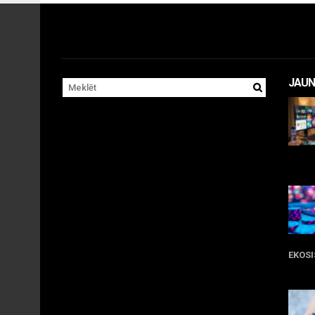
JAUN
11 
EKOS
05