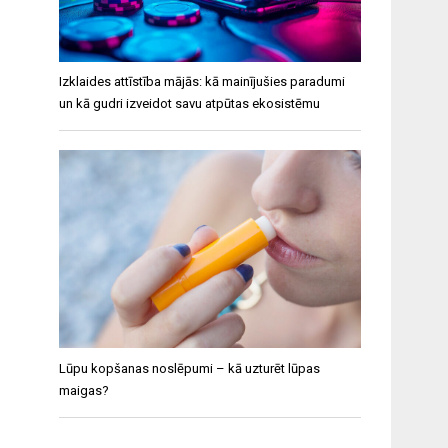
Izklaides attīstība mājās: kā mainījušies paradumi
un kā gudri izveidot savu atpūtas ekosistēmu
Lūpu kopšanas noslēpumi – kā uzturēt lūpas
maigas?