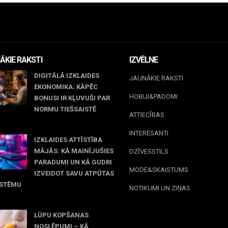
ĀKIE RAKSTI
IZVĒLNE
DIGITĀLĀ IZKLAIDES
JAUNĀKIE RAKSTI
EKONOMIKA: KĀPĒC
HOBIJI&PADOMI
BONUSI IR KĻUVUŠI PAR
NORMU TIEŠSAISTĒ
ATTIECĪBAS
jūnijs, 2026
INTERESANTI
IZKLAIDES ATTĪSTĪBA
MĀJĀS: KĀ MAINĪJUŠIES
DZĪVESSTILS
PARADUMI UN KĀ GUDRI
MODE&SKAISTUMS
IZVEIDOT SAVU ATPŪTAS
ISTĒMU
NOTIKUMI UN ZIŅAS
 maijs, 2026
LŪPU KOPŠANAS
NOSLĒPUMI – KĀ