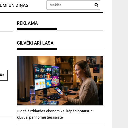
UMI UN ZIŅAS
REKLĀMA
CILVĒKI ARĪ LASA
RĀK
Digitālā izklaides ekonomika: kāpēc bonusi ir
kļuvuši par normu tiešsaistē