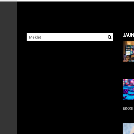
JAUN
11 
EKOS
05