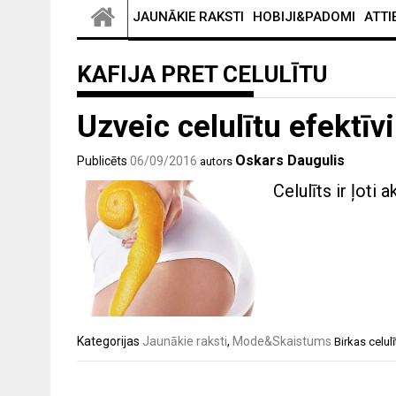
JAUNĀKIE RAKSTI
HOBIJI&PADOMI
ATTI
KAFIJA PRET CELULĪTU
Uzveic celulītu efektīvi
Oskars Daugulis
Publicēts
06/09/2016
autors
Celulīts ir ļoti
Kategorijas
Jaunākie raksti
,
Mode&Skaistums
Birkas
celulī