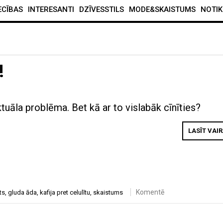
ECĪBAS
INTERESANTI
DZĪVESSTILS
MODE&SKAISTUMS
NOTIK
!
 aktuāla problēma. Bet kā ar to vislabāk cīnīties?
LASĪT VAI
Komentē
ts
,
gluda āda
,
kafija pret celulītu
,
skaistums