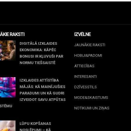
ĀKIE RAKSTI
IZVĒLNE
DIGITĀLĀ IZKLAIDES
JAUNĀKIE RAKSTI
EKONOMIKA: KĀPĒC
HOBIJI&PADOMI
BONUSI IR KĻUVUŠI PAR
NORMU TIEŠSAISTĒ
ATTIECĪBAS
jūnijs, 2026
INTERESANTI
IZKLAIDES ATTĪSTĪBA
MĀJĀS: KĀ MAINĪJUŠIES
DZĪVESSTILS
PARADUMI UN KĀ GUDRI
MODE&SKAISTUMS
IZVEIDOT SAVU ATPŪTAS
ISTĒMU
NOTIKUMI UN ZIŅAS
 maijs, 2026
LŪPU KOPŠANAS
NOSLĒPUMI – KĀ