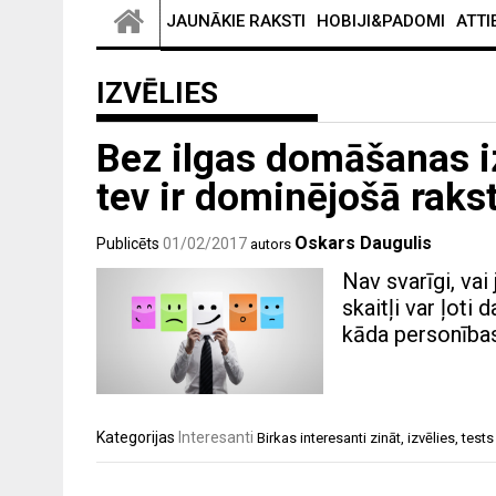
JAUNĀKIE RAKSTI
HOBIJI&PADOMI
ATTI
IZVĒLIES
Bez ilgas domāšanas iz
tev ir dominējošā raks
Oskars Daugulis
Publicēts
01/02/2017
autors
Nav svarīgi, vai
skaitļi var ļoti
kāda personības 
Kategorijas
Interesanti
Birkas
interesanti zināt
,
izvēlies
,
tests