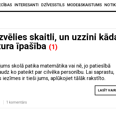
ECĪBAS
INTERESANTI
DZĪVESSTILS
MODE&SKAISTUMS
NOTIK
vēlies skaitli, un uzzini kād
tura īpašība
(1)
 jums skolā patika matemātika vai nē, jo patiesībā
 daudz ko pateikt par cilvēka personību. Lai saprastu,
iezīmes ir tieši jums, aplūkojiet tālāk rakstīto.
LASĪT VAI
1 komentārs