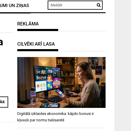
UMI UN ZIŅAS
REKLĀMA
a
CILVĒKI ARĪ LASA
RĀK
Digitālā izklaides ekonomika: kāpēc bonusi ir
kļuvuši par normu tiešsaistē