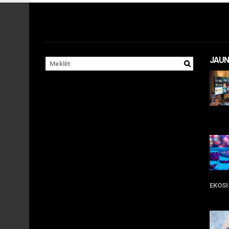
JAUN
11 
EKOS
05