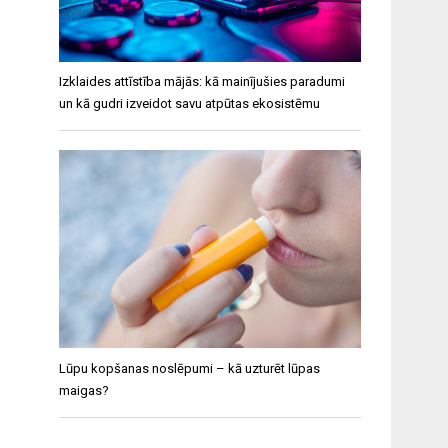
Izklaides attīstība mājās: kā mainījušies paradumi
un kā gudri izveidot savu atpūtas ekosistēmu
Lūpu kopšanas noslēpumi – kā uzturēt lūpas
maigas?