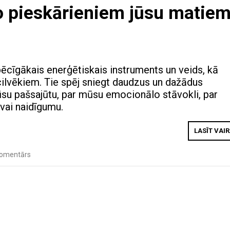
no pieskārieniem jūsu matiem
pēcīgākais enerģētiskais instruments un veids, kā
cilvēkiem. Tie spēj sniegt daudzus un dažādus
ūsu pašsajūtu, par mūsu emocionālo stāvokli, par
vai naidīgumu.
LASĪT VAI
komentārs