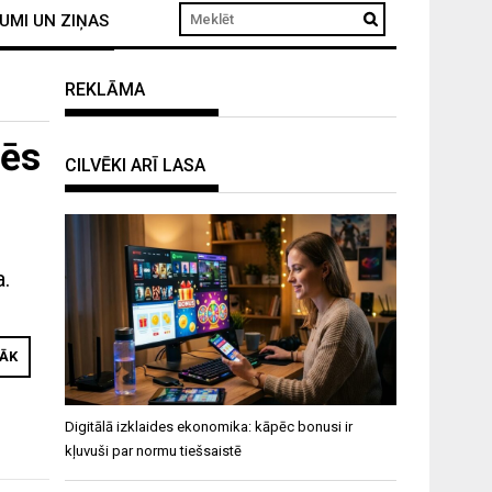
UMI UN ZIŅAS
REKLĀMA
Mēs
CILVĒKI ARĪ LASA
a.
RĀK
Digitālā izklaides ekonomika: kāpēc bonusi ir
kļuvuši par normu tiešsaistē