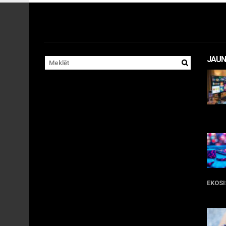
JAUN
11 
EKOS
05