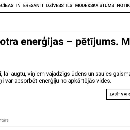
ECĪBAS
INTERESANTI
DZĪVESSTILS
MODE&SKAISTUMS
NOTIK
 otra enerģijas – pētījums. 
)
gi, lai augtu, viņiem vajadzīgs ūdens un saules gaism
 var absorbēt enerģiju no apkārtējās vides.
LASĪT VAI
ntārs