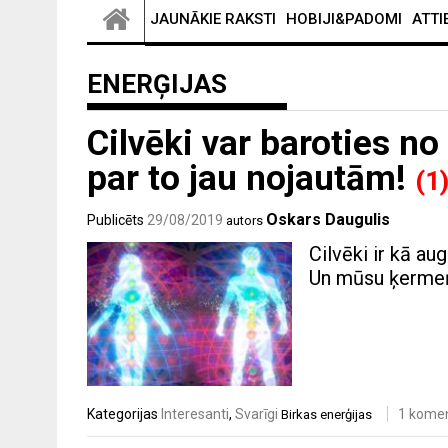
JAUNĀKIE RAKSTI
HOBIJI&PADOMI
ATTI
ENERĢIJAS
Cilvēki var baroties no
par to jau nojautām!
(1
Oskars Daugulis
Publicēts
29/08/2019
autors
Cilvēki ir kā au
Un mūsu ķermeņi
Kategorijas
Interesanti
,
Svarīgi
1 kome
Birkas
enerģijas