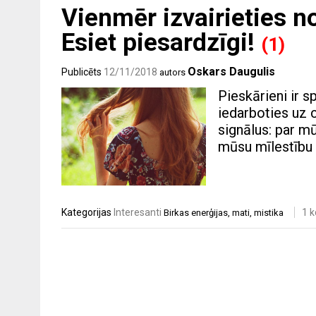
Vienmēr izvairieties 
Esiet piesardzīgi!
(1)
Oskars Daugulis
Publicēts
12/11/2018
autors
Pieskārieni ir s
iedarboties uz 
signālus: par m
mūsu mīlestību 
Kategorijas
Interesanti
1 
Birkas
enerģijas
,
mati
,
mistika