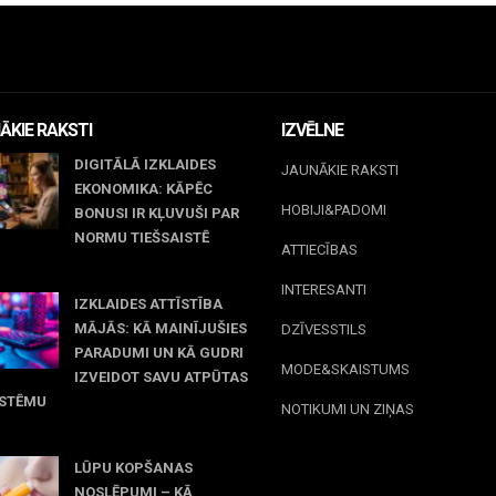
ĀKIE RAKSTI
IZVĒLNE
DIGITĀLĀ IZKLAIDES
JAUNĀKIE RAKSTI
EKONOMIKA: KĀPĒC
HOBIJI&PADOMI
BONUSI IR KĻUVUŠI PAR
NORMU TIEŠSAISTĒ
ATTIECĪBAS
jūnijs, 2026
INTERESANTI
IZKLAIDES ATTĪSTĪBA
MĀJĀS: KĀ MAINĪJUŠIES
DZĪVESSTILS
PARADUMI UN KĀ GUDRI
MODE&SKAISTUMS
IZVEIDOT SAVU ATPŪTAS
ISTĒMU
NOTIKUMI UN ZIŅAS
 maijs, 2026
LŪPU KOPŠANAS
NOSLĒPUMI – KĀ