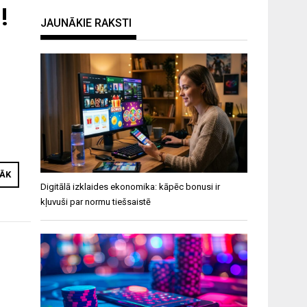
!
JAUNĀKIE RAKSTI
RĀK
Digitālā izklaides ekonomika: kāpēc bonusi ir
kļuvuši par normu tiešsaistē