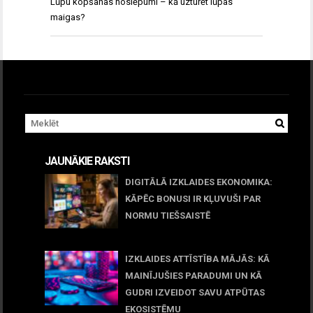
Lūpu kopšanas noslēpumi – kā uzturēt lūpas
maigas?
JAUNĀKIE RAKSTI
DIGITĀLĀ IZKLAIDES EKONOMIKA:
KĀPĒC BONUSI IR KĻUVUŠI PAR
NORMU TIEŠSAISTĒ
11 jūnijs, 2026
IZKLAIDES ATTĪSTĪBA MĀJĀS: KĀ
MAINĪJUŠIES PARADUMI UN KĀ
GUDRI IZVEIDOT SAVU ATPŪTAS
EKOSISTĒMU