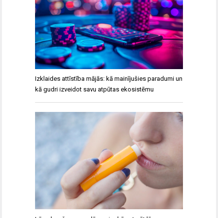
Izklaides attīstība mājās: kā mainījušies paradumi un
kā gudri izveidot savu atpūtas ekosistēmu