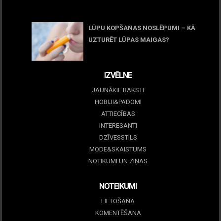
05 maijs, 2026
LŪPU KOPŠANAS NOSLĒPUMI – KĀ
UZTURĒT LŪPAS MAIGAS?
09 marts, 2026
IZVĒLNE
JAUNĀKIE RAKSTI
HOBIJI&PADOMI
ATTIECĪBAS
INTERESANTI
DZĪVESSTILS
MODE&SKAISTUMS
NOTIKUMI UN ZIŅAS
NOTEIKUMI
LIETOŠANA
KOMENTĒŠANA