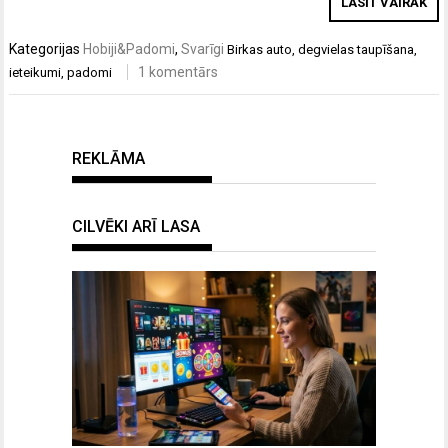
LASĪT VAIRĀK
Kategorijas
Hobiji&Padomi
,
Svarīgi
Birkas
auto
,
degvielas taupīšana
,
1 komentārs
ieteikumi
,
padomi
REKLĀMA
CILVĒKI ARĪ LASA