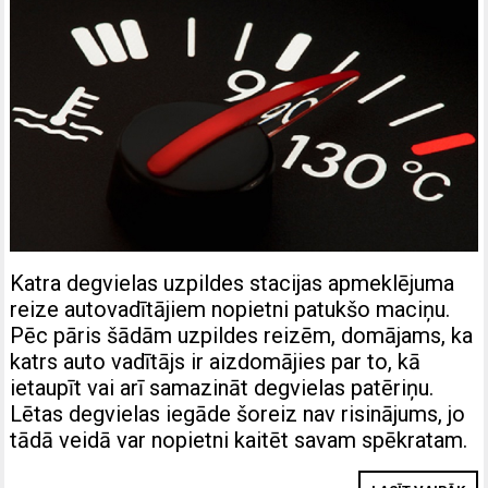
Katra degvielas uzpildes stacijas apmeklējuma
reize autovadītājiem nopietni patukšo maciņu.
Pēc pāris šādām uzpildes reizēm, domājams, ka
katrs auto vadītājs ir aizdomājies par to, kā
ietaupīt vai arī samazināt degvielas patēriņu.
Lētas degvielas iegāde šoreiz nav risinājums, jo
tādā veidā var nopietni kaitēt savam spēkratam.