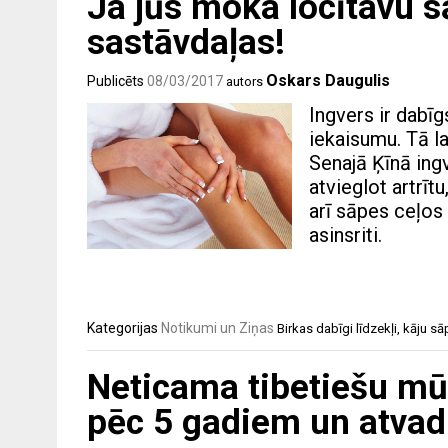
Ja jūs moka locītavu s
sastāvdaļas!
Oskars Daugulis
Publicēts
08/03/2017
autors
Ingvers ir dabīg
iekaisumu. Tā la
Senajā Ķīnā ing
atvieglot artrī
arī sāpes ceļos 
asinsriti.
Kategorijas
Notikumi un Ziņas
Birkas
dabīgi līdzekļi
,
kāju sā
Neticama tibetiešu mūk
pēc 5 gadiem un atvad