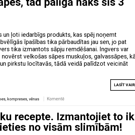
āpes, tad palīgā nāks šīs 3
s un ļoti iedarbīgs produkts, kas spēj noņemt
bvēlīgās īpašības tika pārbaudītas jau sen, jo pat
vers tika izmantots sāpju remdēšanai. Ingvers var
tu, novērst velkošas sāpes muskuļos, galvassāpes, k
un pirkstu locītavās, tādā veidā palīdzot veicināt
LASĪT VAI
Komentē
pes
,
kompreses
,
vēnas
u recepte. Izmantojiet to ik
ieties no visām slimībām!