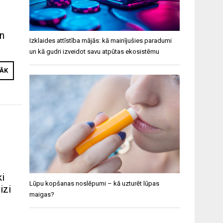
un
Izklaides attīstība mājās: kā mainījušies paradumi
un kā gudri izveidot savu atpūtas ekosistēmu
RĀK
ķi
Lūpu kopšanas noslēpumi – kā uzturēt lūpas
izi
maigas?