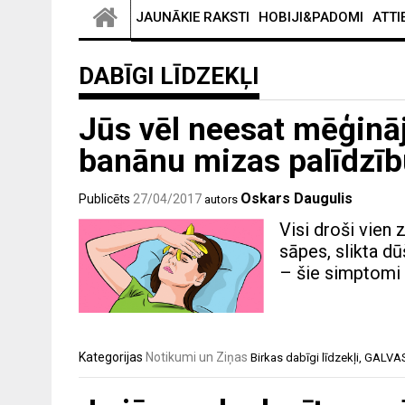
JAUNĀKIE RAKSTI
HOBIJI&PADOMI
ATTI
DABĪGI LĪDZEKĻI
Jūs vēl neesat mēģināj
banānu mizas palīdzīb
Oskars Daugulis
Publicēts
27/04/2017
autors
Visi droši vien
sāpes, slikta d
– šie simptomi i
Kategorijas
Notikumi un Ziņas
Birkas
dabīgi līdzekļi
,
GALVA