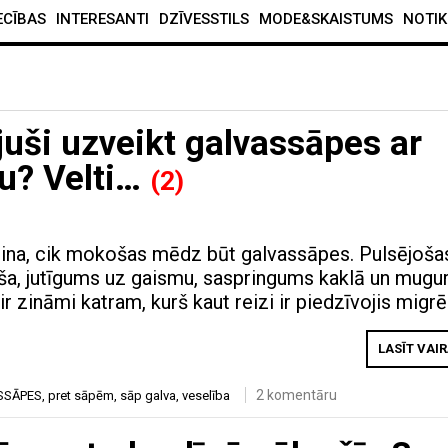
ECĪBAS
INTERESANTI
DZĪVESSTILS
MODE&SKAISTUMS
NOTIK
uši uzveikt galvassāpes ar
u? Velti…
(2)
 zina, cik mokošas mēdz būt galvassāpes. Pulsējoša
ūša, jutīgums uz gaismu, saspringums kaklā un mugu
r zināmi katram, kurš kaut reizi ir piedzīvojis migrē
LASĪT VAI
2 komentāru
SSĀPES
,
pret sāpēm
,
sāp galva
,
veselība