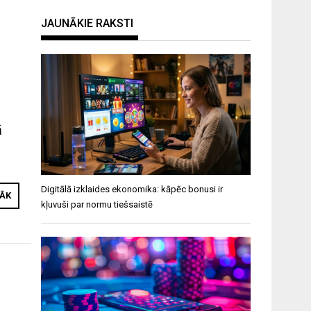
JAUNĀKIE RAKSTI
ā
Digitālā izklaides ekonomika: kāpēc bonusi ir
RĀK
kļuvuši par normu tiešsaistē