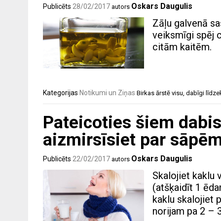
Oskars Daugulis
Publicēts
28/02/2017
autors
Zāļu galvenā sas
veiksmīgi spēj 
citām kaitēm.
Kategorijas
Notikumi un Ziņas
Birkas
ārstē visu
,
dabīgi līdzek
Pateicoties šiem dabis
aizmirsīsiet par sāpēm
Oskars Daugulis
Publicēts
22/02/2017
autors
Skalojiet kaklu 
(atšķaidīt 1 ēda
kaklu skalojiet
norijam pa 2 –