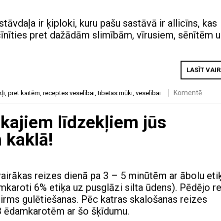
tāvdaļa ir ķiploki, kuru pašu sastāvā ir allicīns, kas
cīnīties pret dažādām slimībām, vīrusiem, sēnītēm 
LASĪT VAI
Komentē
ļi
,
pret kaitēm
,
receptes veselībai
,
tibetas mūki
,
veselībai
kajiem līdzekļiem jūs
 kaklā!
vairākas reizes dienā pa 3 – 5 minūtēm ar ābolu eti
mkaroti 6% etiķa uz pusglāzi silta ūdens). Pēdējo re
 pirms gulētiešanas. Pēc katras skalošanas reizes
 3 ēdamkarotēm ar šo šķīdumu.