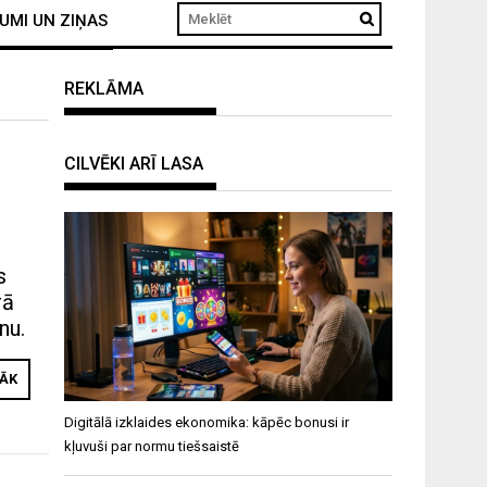
UMI UN ZIŅAS
REKLĀMA
CILVĒKI ARĪ LASA
s
rā
nu.
RĀK
Digitālā izklaides ekonomika: kāpēc bonusi ir
kļuvuši par normu tiešsaistē