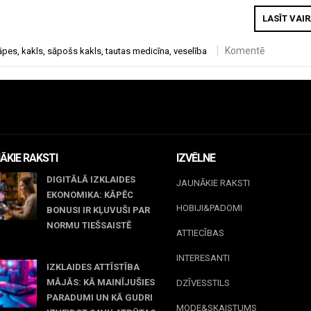
LASĪT VAI
Komentē
āpes
,
kakls
,
sāpošs kakls
,
tautas medicīna
,
veselība
ĀKIE RAKSTI
IZVĒLNE
DIGITĀLĀ IZKLAIDES
JAUNĀKIE RAKSTI
EKONOMIKA: KĀPĒC
HOBIJI&PADOMI
BONUSI IR KĻUVUŠI PAR
NORMU TIEŠSAISTĒ
ATTIECĪBAS
jūnijs, 2026
INTERESANTI
IZKLAIDES ATTĪSTĪBA
MĀJĀS: KĀ MAINĪJUŠIES
DZĪVESSTILS
PARADUMI UN KĀ GUDRI
MODE&SKAISTUMS