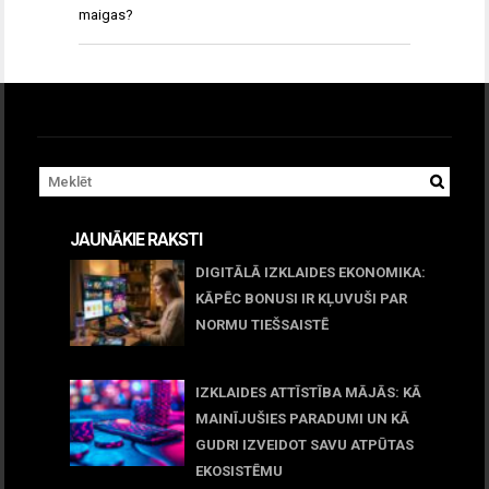
maigas?
JAUNĀKIE RAKSTI
DIGITĀLĀ IZKLAIDES EKONOMIKA:
KĀPĒC BONUSI IR KĻUVUŠI PAR
NORMU TIEŠSAISTĒ
11 jūnijs, 2026
IZKLAIDES ATTĪSTĪBA MĀJĀS: KĀ
MAINĪJUŠIES PARADUMI UN KĀ
GUDRI IZVEIDOT SAVU ATPŪTAS
EKOSISTĒMU