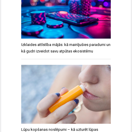
Izklaides attīstība mājās: kā mainījušies paradumi un
kā gudri izveidot savu atpūtas ekosistēmu
Lūpu kopšanas noslēpumi – kā uzturēt lūpas