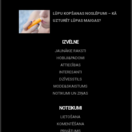
05 maijs, 2026
LŪPU KOPŠANAS NOSLĒPUMI – KĀ
UZTURĒT LŪPAS MAIGAS?
09 marts, 2026
IZVĒLNE
JAUNĀKIE RAKSTI
HOBIJI&PADOMI
ATTIECĪBAS
INTERESANTI
DZĪVESSTILS
MODE&SKAISTUMS
NOTIKUMI UN ZIŅAS
NOTEIKUMI
LIETOŠANA
KOMENTĒŠANA
PRIVĀTUMS