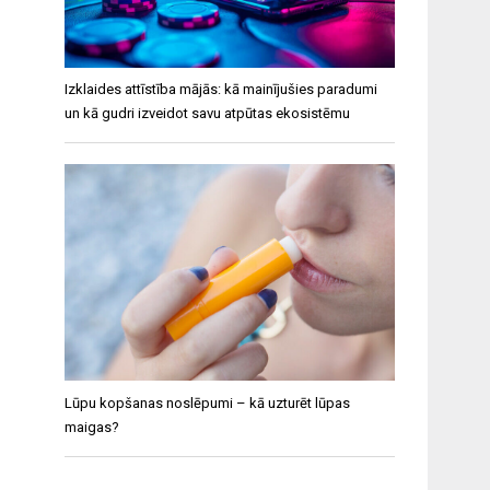
Izklaides attīstība mājās: kā mainījušies paradumi
un kā gudri izveidot savu atpūtas ekosistēmu
Lūpu kopšanas noslēpumi – kā uzturēt lūpas
maigas?