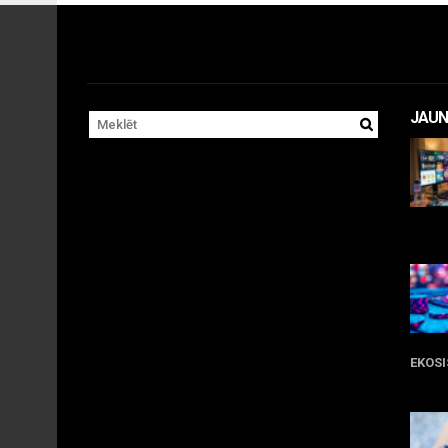
JAUN
11 
EKOS
05