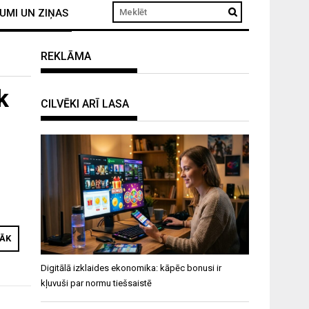
UMI UN ZIŅAS
REKLĀMA
k
CILVĒKI ARĪ LASA
t
RĀK
Digitālā izklaides ekonomika: kāpēc bonusi ir
kļuvuši par normu tiešsaistē