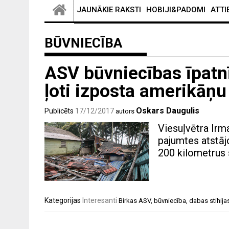
JAUNĀKIE RAKSTI
HOBIJI&PADOMI
ATTI
BŪVNIECĪBA
ASV būvniecības īpatnī
ļoti izposta amerikāņ
Oskars Daugulis
Publicēts
17/12/2017
autors
Viesuļvētra Irm
pajumtes atstāj
200 kilometrus
Kategorijas
Interesanti
Birkas
ASV
,
būvniecība
,
dabas stihija