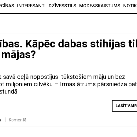
ECĪBAS
INTERESANTI
DZĪVESSTILS
MODE&SKAISTUMS
NOTIK
bas. Kāpēc dabas stihijas ti
u mājas?
a savā ceļā nopostījusi tūkstošiem māju un bez
ot miljoniem cilvēku – Irmas ātrums pārsniedza pa
 stundā.
LASĪT VAI
Komentē
s