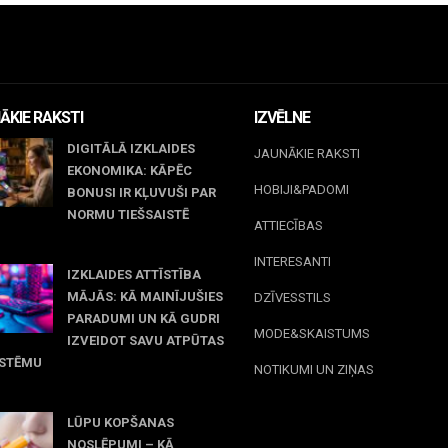
ĀKIE RAKSTI
IZVĒLNE
DIGITĀLĀ IZKLAIDES
JAUNĀKIE RAKSTI
EKONOMIKA: KĀPĒC
HOBIJI&PADOMI
BONUSI IR KĻUVUŠI PAR
NORMU TIEŠSAISTĒ
ATTIECĪBAS
jūnijs, 2026
INTERESANTI
IZKLAIDES ATTĪSTĪBA
MĀJĀS: KĀ MAINĪJUŠIES
DZĪVESSTILS
PARADUMI UN KĀ GUDRI
MODE&SKAISTUMS
IZVEIDOT SAVU ATPŪTAS
ISTĒMU
NOTIKUMI UN ZIŅAS
 maijs, 2026
LŪPU KOPŠANAS
NOSLĒPUMI – KĀ