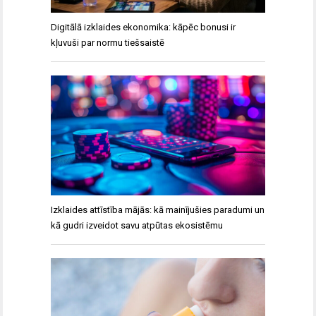
Digitālā izklaides ekonomika: kāpēc bonusi ir
kļuvuši par normu tiešsaistē
Izklaides attīstība mājās: kā mainījušies paradumi un
kā gudri izveidot savu atpūtas ekosistēmu