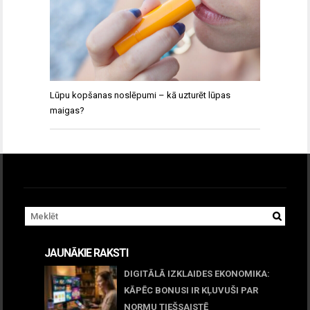
Lūpu kopšanas noslēpumi – kā uzturēt lūpas
maigas?
JAUNĀKIE RAKSTI
DIGITĀLĀ IZKLAIDES EKONOMIKA:
KĀPĒC BONUSI IR KĻUVUŠI PAR
NORMU TIEŠSAISTĒ