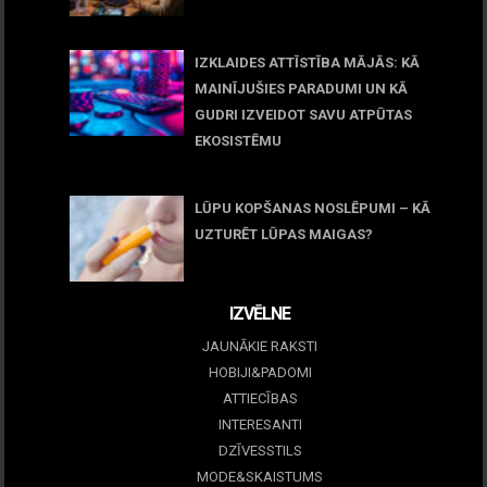
11 jūnijs, 2026
IZKLAIDES ATTĪSTĪBA MĀJĀS: KĀ
MAINĪJUŠIES PARADUMI UN KĀ
GUDRI IZVEIDOT SAVU ATPŪTAS
EKOSISTĒMU
05 maijs, 2026
LŪPU KOPŠANAS NOSLĒPUMI – KĀ
UZTURĒT LŪPAS MAIGAS?
09 marts, 2026
IZVĒLNE
JAUNĀKIE RAKSTI
HOBIJI&PADOMI
ATTIECĪBAS
INTERESANTI
DZĪVESSTILS
MODE&SKAISTUMS