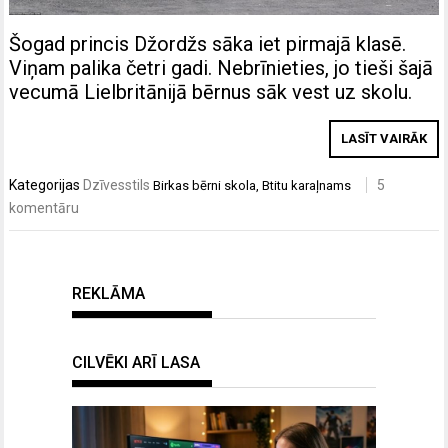
Šogad princis Džordžs sāka iet pirmajā klasē.
Viņam palika četri gadi. Nebrīnieties, jo tieši šajā
vecumā Lielbritānijā bērnus sāk vest uz skolu.
LASĪT VAIRĀK
Kategorijas
Dzīvesstils
5
Birkas
bērni skola
,
Btitu karaļnams
komentāru
REKLĀMA
CILVĒKI ARĪ LASA