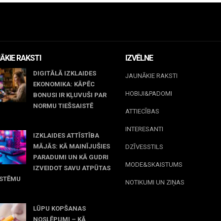
ĀKIE RAKSTI
IZVĒLNE
DIGITĀLĀ IZKLAIDES
JAUNĀKIE RAKSTI
EKONOMIKA: KĀPĒC
HOBIJI&PADOMI
BONUSI IR KĻUVUŠI PAR
NORMU TIEŠSAISTĒ
ATTIECĪBAS
jūnijs, 2026
INTERESANTI
IZKLAIDES ATTĪSTĪBA
MĀJĀS: KĀ MAINĪJUŠIES
DZĪVESSTILS
PARADUMI UN KĀ GUDRI
MODE&SKAISTUMS
IZVEIDOT SAVU ATPŪTAS
ISTĒMU
NOTIKUMI UN ZIŅAS
 maijs, 2026
LŪPU KOPŠANAS
NOSLĒPUMI – KĀ