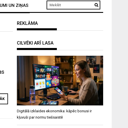
UMI UN ZIŅAS
REKLĀMA
CILVĒKI ARĪ LASA
as
RĀK
Digitālā izklaides ekonomika: kāpēc bonusi ir
kļuvuši par normu tiešsaistē