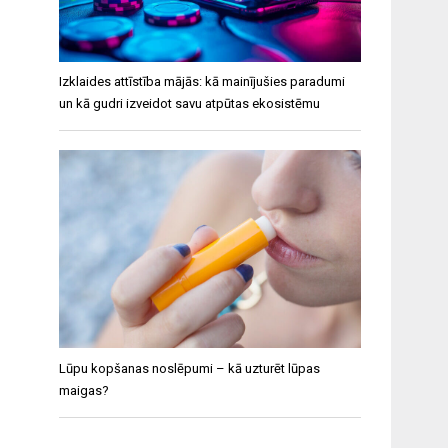
Izklaides attīstība mājās: kā mainījušies paradumi
un kā gudri izveidot savu atpūtas ekosistēmu
Lūpu kopšanas noslēpumi – kā uzturēt lūpas
maigas?