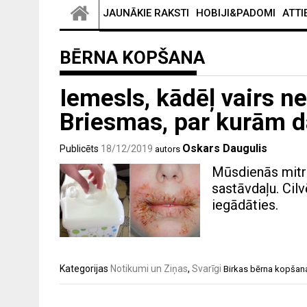
JAUNĀKIE RAKSTI
HOBIJI&PADOMI
ATTI
BĒRNA KOPŠANA
Iemesls, kādēļ vairs ne
Briesmas, par kurām 
Oskars Daugulis
Publicēts
18/12/2019
autors
Mūsdienās mitr
sastāvdaļu. Cilv
iegādāties.
Kategorijas
Notikumi un Ziņas
,
Svarīgi
Birkas
bērna kopšan