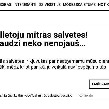
ECĪBAS
INTERESANTI
DZĪVESSTILS
MODE&SKAISTUMS
NOTIK
lietoju mitrās salvetes!
daudzi neko nenojauš…
ās salvetes ir kļuvušas par neatņemamu mūsu dien
ēki mēdz krist panikā, ja veikalā nav iespējams tās
LASĪT VAI
Komentē
a
,
higiēna
,
kaitīgs veselībai
,
mitrās salvetes
,
veselība