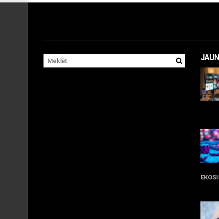
JAUN
11 
EKOS
05