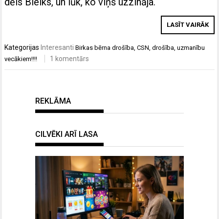
dēls Bleiks, un lūk, ko viņš uzzināja.
LASĪT VAIRĀK
Kategorijas
Interesanti
Birkas
bērna drošība
,
CSN
,
drošība
,
uzmanību
1 komentārs
vecākiem!!!!
REKLĀMA
CILVĒKI ARĪ LASA