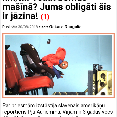
mašīnā? Jums obligāti šis
ir jāzina!
(1)
Oskars Daugulis
Publicēts
30/08/2018
autors
Par briesmām izstāstīja slavenais amerikāņu
reportieris Pjū Auriemma. Viņam ir 3 gadus vecs