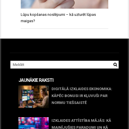
Lūpu kopšanas noslēpumi – kā uzturēt lūpas
maigas?
JAUNĀKIE RAKSTI
DIGITĀLĀ IZKLAIDES EKONOMIKA:
KĀPĒC BONUSI IR KĻUVUŠI PAR
NORMU TIEŠSAISTĒ
11 jūnijs, 2026
IZKLAIDES ATTĪSTĪBA MĀJĀS: KĀ
MAINĪJUŠIES PARADUMI UN KĀ