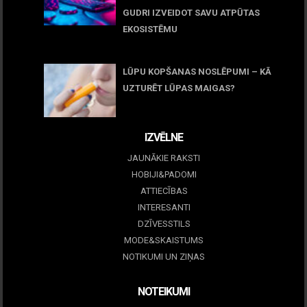
GUDRI IZVEIDOT SAVU ATPŪTAS
EKOSISTĒMU
05 maijs, 2026
LŪPU KOPŠANAS NOSLĒPUMI – KĀ
UZTURĒT LŪPAS MAIGAS?
09 marts, 2026
IZVĒLNE
JAUNĀKIE RAKSTI
HOBIJI&PADOMI
ATTIECĪBAS
INTERESANTI
DZĪVESSTILS
MODE&SKAISTUMS
NOTIKUMI UN ZIŅAS
NOTEIKUMI