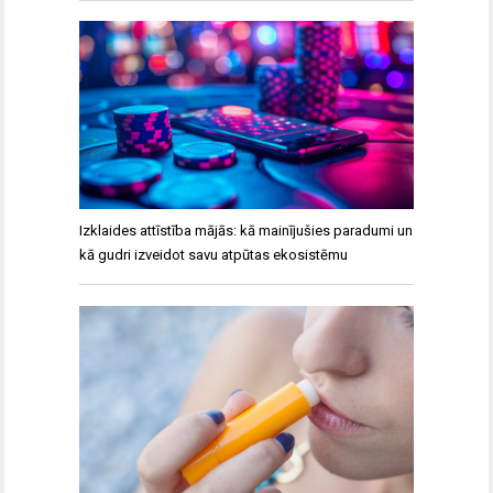
Izklaides attīstība mājās: kā mainījušies paradumi un
kā gudri izveidot savu atpūtas ekosistēmu