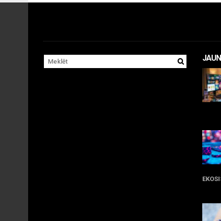
JAUN
11 
EKOS
05