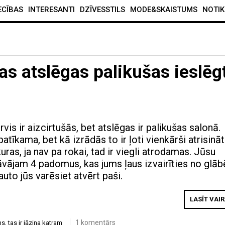
ECĪBAS
INTERESANTI
DZĪVESSTILS
MODE&SKAISTUMS
NOTIK
as atslēgas palikušas ieslēg
is ir aizcirtušās, bet atslēgas ir palikušas salonā.
patīkama, bet kā izrādās to ir ļoti vienkārši atrisināt
kuras, ja nav pa rokai, tad ir viegli atrodamas. Jūsu
vājam 4 padomus, kas jums ļaus izvairīties no glāb
uto jūs varēsiet atvērt paši.
LASĪT VAI
1 komentārs
ms
,
tas ir jāzina katram