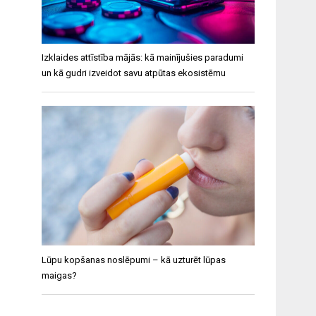
Izklaides attīstība mājās: kā mainījušies paradumi
un kā gudri izveidot savu atpūtas ekosistēmu
Lūpu kopšanas noslēpumi – kā uzturēt lūpas
maigas?