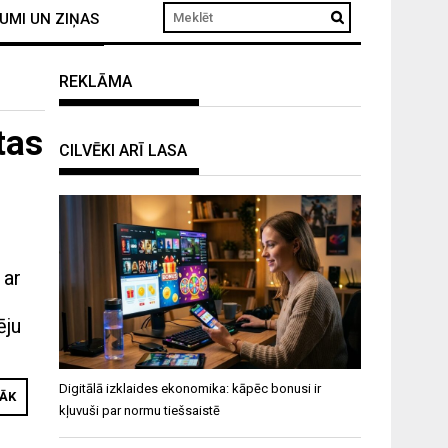
UMI UN ZIŅAS
REKLĀMA
tas
CILVĒKI ARĪ LASA
 ar
ēju
Digitālā izklaides ekonomika: kāpēc bonusi ir
RĀK
kļuvuši par normu tiešsaistē