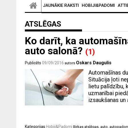
JAUNĀKIE RAKSTI
HOBIJI&PADOMI
ATTI
ATSLĒGAS
Ko darīt, ka automašīn
auto salonā?
(1)
Oskars Daugulis
Publicēts
09/09/2016
autors
Automašīnas durv
Situācija ļoti ne
lietu palīdzību, 
uzmanībai piedā
izsaukšanas un a
Kategorijas
Hobiji&Padomi
Birkas
atslēgas
,
auto
,
autopado