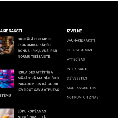
ĀKIE RAKSTI
IZVĒLNE
DIGITĀLĀ IZKLAIDES
JAUNĀKIE RAKSTI
EKONOMIKA: KĀPĒC
HOBIJI&PADOMI
BONUSI IR KĻUVUŠI PAR
NORMU TIEŠSAISTĒ
ATTIECĪBAS
jūnijs, 2026
INTERESANTI
IZKLAIDES ATTĪSTĪBA
MĀJĀS: KĀ MAINĪJUŠIES
DZĪVESSTILS
PARADUMI UN KĀ GUDRI
MODE&SKAISTUMS
IZVEIDOT SAVU ATPŪTAS
ISTĒMU
NOTIKUMI UN ZIŅAS
 maijs, 2026
LŪPU KOPŠANAS
NOSLĒPUMI – KĀ