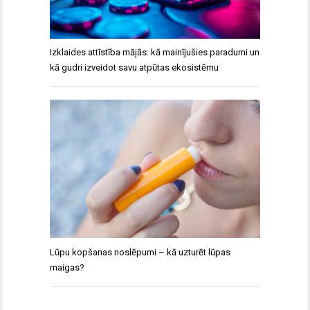
Izklaides attīstība mājās: kā mainījušies paradumi un
kā gudri izveidot savu atpūtas ekosistēmu
Lūpu kopšanas noslēpumi – kā uzturēt lūpas
maigas?