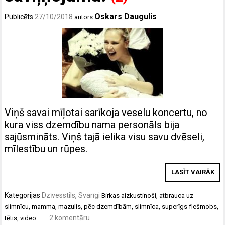
Oskars Daugulis
Publicēts
27/10/2018
autors
Viņš savai mīļotai sarīkoja veselu koncertu, no
kura viss dzemdību nama personāls bija
sajūsmināts. Viņš tajā ielika visu savu dvēseli,
mīlestību un rūpes.
LASĪT VAIRĀK
Kategorijas
Dzīvesstils
,
Svarīgi
Birkas
aizkustinoši
,
atbrauca uz
slimnīcu
,
mamma
,
mazulis
,
pēc dzemdībām
,
slimnīca
,
superīgs flešmobs
,
2 komentāru
tētis
,
video