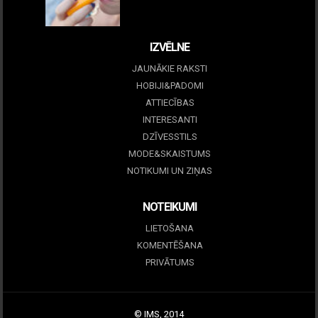
09 marts, 2026
IZVĒLNE
JAUNĀKIE RAKSTI
HOBIJI&PADOMI
ATTIECĪBAS
INTERESANTI
DZĪVESSTILS
MODE&SKAISTUMS
NOTIKUMI UN ZIŅAS
NOTEIKUMI
LIETOŠANA
KOMENTĒŠANA
PRIVĀTUMS
© IMS, 2014