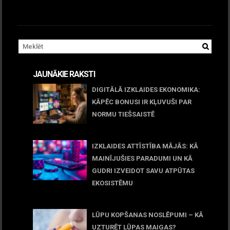
JAUNĀKIE RAKSTI
DIGITĀLĀ IZKLAIDES EKONOMIKA:
KĀPĒC BONUSI IR KĻUVUŠI PAR
NORMU TIEŠSAISTĒ
11 jūnijs, 2026
IZKLAIDES ATTĪSTĪBA MĀJĀS: KĀ
MAINĪJUŠIES PARADUMI UN KĀ
GUDRI IZVEIDOT SAVU ATPŪTAS
EKOSISTĒMU
05 maijs, 2026
LŪPU KOPŠANAS NOSLĒPUMI – KĀ
UZTURĒT LŪPAS MAIGAS?