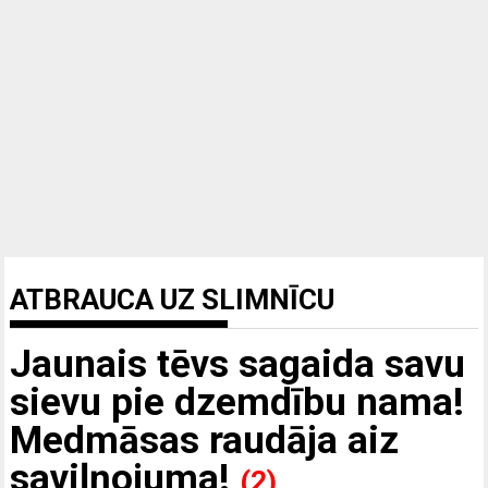
ATBRAUCA UZ SLIMNĪCU
Jaunais tēvs sagaida savu
sievu pie dzemdību nama!
Medmāsas raudāja aiz
saviļņojuma!
(2)