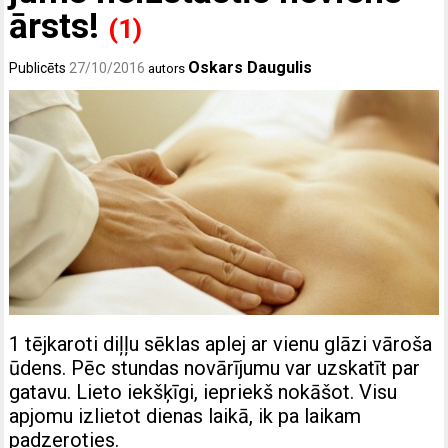
ārsts!
(1)
Oskars Daugulis
Publicēts
27/10/2016
autors
1 tējkaroti diļļu sēklas aplej ar vienu glāzi vāroša
ūdens. Pēc stundas novārījumu var uzskatīt par
gatavu. Lieto iekšķīgi, iepriekš nokāšot. Visu
apjomu izlietot dienas laikā, ik pa laikam
padzeroties.