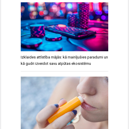
Izklaides attīstība mājās: kā mainījušies paradumi un
kā gudri izveidot savu atpūtas ekosistēmu