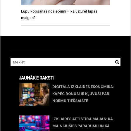
Lūpu kopšanas noslēpumi – kā uzturēt lūpas
maigas?
JAUNĀKIE RAKSTI
DIGITĀLĀ IZKLAIDES EKONOMIKA:
KĀPĒC BONUSI IR KĻUVUŠI PAR
NORMU TIEŠSAISTĒ
11 jūnijs, 2026
IZKLAIDES ATTĪSTĪBA MĀJĀS: KĀ
MAINĪJUŠIES PARADUMI UN KĀ