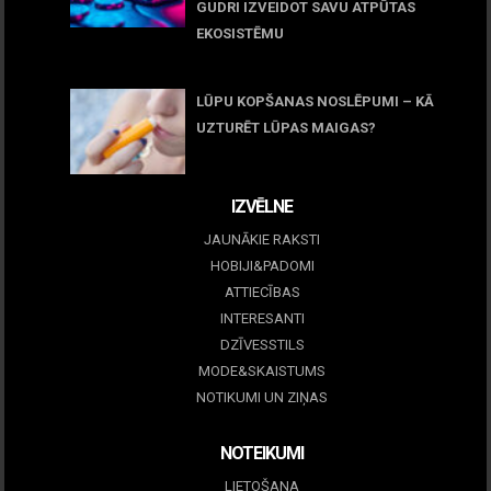
GUDRI IZVEIDOT SAVU ATPŪTAS
EKOSISTĒMU
05 maijs, 2026
LŪPU KOPŠANAS NOSLĒPUMI – KĀ
UZTURĒT LŪPAS MAIGAS?
09 marts, 2026
IZVĒLNE
JAUNĀKIE RAKSTI
HOBIJI&PADOMI
ATTIECĪBAS
INTERESANTI
DZĪVESSTILS
MODE&SKAISTUMS
NOTIKUMI UN ZIŅAS
NOTEIKUMI
LIETOŠANA