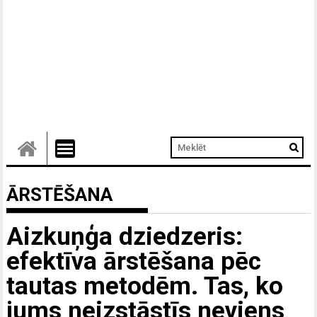
ĀRSTĒŠANA
Aizkuņģa dziedzeris:
efektīva ārstēšana pēc
tautas metodēm. Tas, ko
jums neizstāstīs neviens