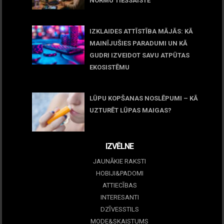
NORMU TIEŠSAISTĒ
11 jūnijs, 2026
IZKLAIDES ATTĪSTĪBA MĀJĀS: KĀ
MAINĪJUŠIES PARADUMI UN KĀ
GUDRI IZVEIDOT SAVU ATPŪTAS
EKOSISTĒMU
05 maijs, 2026
LŪPU KOPŠANAS NOSLĒPUMI – KĀ
UZTURĒT LŪPAS MAIGAS?
09 marts, 2026
IZVĒLNE
JAUNĀKIE RAKSTI
HOBIJI&PADOMI
ATTIECĪBAS
INTERESANTI
DZĪVESSTILS
MODE&SKAISTUMS