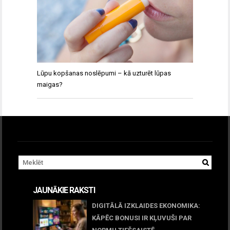
Lūpu kopšanas noslēpumi – kā uzturēt lūpas
maigas?
JAUNĀKIE RAKSTI
DIGITĀLĀ IZKLAIDES EKONOMIKA:
KĀPĒC BONUSI IR KĻUVUŠI PAR