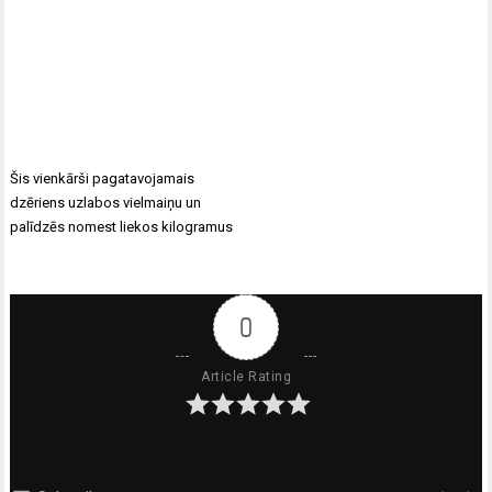
Ziņu
Šis vienkārši pagatavojamais
izvēlne
dzēriens uzlabos vielmaiņu un
palīdzēs nomest liekos kilogramus
0
Article Rating