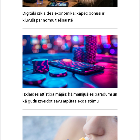
Digitālā izklaides ekonomika: kāpēc bonusi ir
kļuvuši par normu tiešsaistē
Izklaides attīstība mājās: kā mainījušies paradumi un
kā gudri izveidot savu atpūtas ekosistēmu