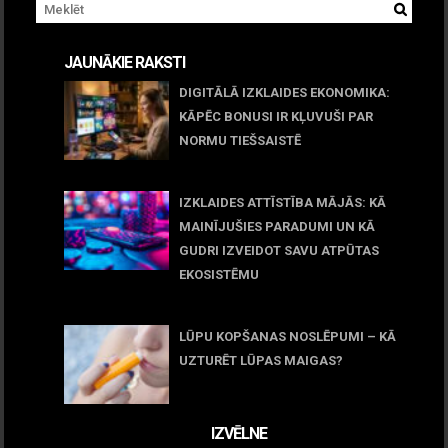
JAUNĀKIE RAKSTI
DIGITĀLĀ IZKLAIDES EKONOMIKA:
KĀPĒC BONUSI IR KĻUVUŠI PAR
NORMU TIEŠSAISTĒ
11 jūnijs, 2026
IZKLAIDES ATTĪSTĪBA MĀJĀS: KĀ
MAINĪJUŠIES PARADUMI UN KĀ
GUDRI IZVEIDOT SAVU ATPŪTAS
EKOSISTĒMU
05 maijs, 2026
LŪPU KOPŠANAS NOSLĒPUMI – KĀ
UZTURĒT LŪPAS MAIGAS?
09 marts, 2026
IZVĒLNE