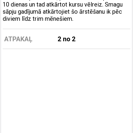
10 dienas un tad atkārtot kursu vēlreiz. Smagu
sāpju gadījumā atkārtojiet šo ārstēšanu ik pēc
diviem līdz trim mēnešiem.
ATPAKAĻ
2 no 2