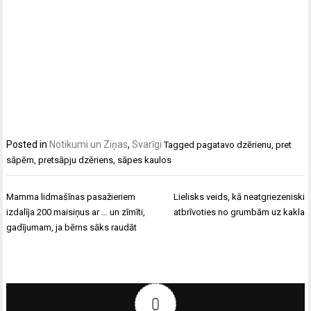
Posted in
Notikumi un Ziņas
,
Svarīgi
Tagged
pagatavo dzērienu
,
pret
sāpēm
,
pretsāpju dzēriens
,
sāpes kaulos
Ziņu
Mamma lidmašīnas pasažieriem
Lielisks veids, kā neatgriezeniski
izvēlne
izdalīja 200 maisiņus ar … un zīmīti,
atbrīvoties no grumbām uz kakla
gadījumam, ja bērns sāks raudāt
0