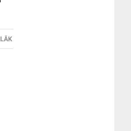
u
LĀK