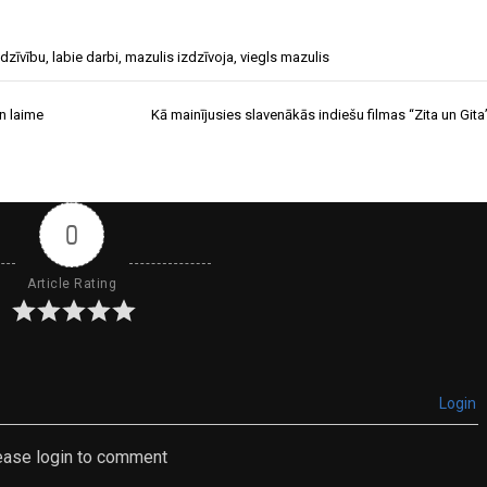
 dzīvību
,
labie darbi
,
mazulis izdzīvoja
,
viegls mazulis
n laime
Kā mainījusies slavenākās indiešu filmas “Zita un Gita
0
Article Rating
Login
ease login to comment