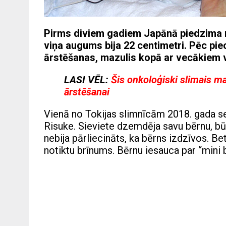
Pirms diviem gadiem Japānā piedzima m
viņa augums bija 22 centimetri. Pēc pi
ārstēšanas, mazulis kopā ar vecākiem 
LASI VĒL:
Šis onkoloģiski slimais maz
ārstēšanai
Vienā no Tokijas slimnīcām 2018. gada s
Risuke. Sieviete dzemdēja savu bērnu, b
nebija pārliecināts, ka bērns izdzīvos. Be
notiktu brīnums. Bērnu iesauca par “mini 