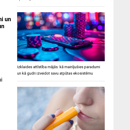
i un
un
Izklaides attīstība mājās: kā mainījušies paradumi
un kā gudri izveidot savu atpūtas ekosistēmu
i