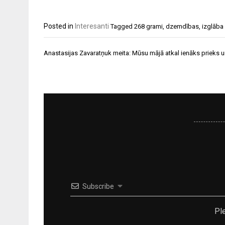
Posted in
Interesanti
Tagged
268 grami
,
dzemdības
,
izglāba
Ziņu
Anastasijas Zavaratņuk meita: Mūsu mājā atkal ienāks prieks u
izvēlne
Subscribe
Pl