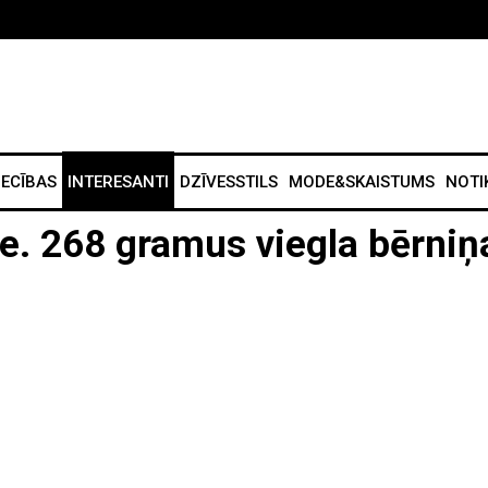
IECĪBAS
INTERESANTI
DZĪVESSTILS
MODE&SKAISTUMS
NOTI
e. 268 gramus viegla bērniņ