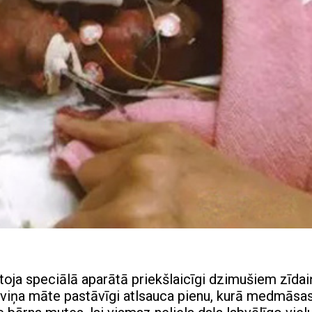
toja speciālā aparātā priekšlaicīgi dzimušiem zīdai
t viņa māte pastāvīgi atlsauca pienu, kurā medmāsa