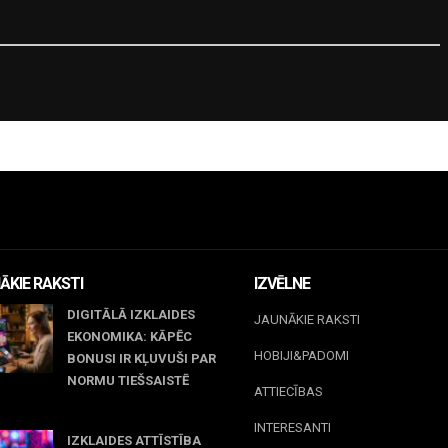
ĀKIE RAKSTI
IZVĒLNE
DIGITĀLĀ IZKLAIDES
JAUNĀKIE RAKSTI
EKONOMIKA: KĀPĒC
HOBIJI&PADOMI
BONUSI IR KĻUVUŠI PAR
NORMU TIEŠSAISTĒ
ATTIECĪBAS
jūnijs, 2026
INTERESANTI
IZKLAIDES ATTĪSTĪBA