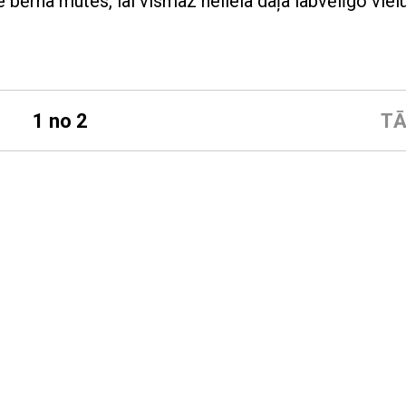
e bērna mutes, lai vismaz neliela daļa labvēlīgo viel
1 no 2
TĀ