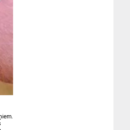
ņiem.
s