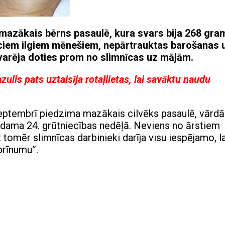
azākais bērns pasaulē, kura svars bija 268 gram
eciem ilgiem mēnešiem, nepārtrauktas barošanas 
varēja doties prom no slimnīcas uz mājām.
ulis pats uztaisīja rotaļlietas, lai savāktu naudu
eptembrī piedzima mazākais cilvēks pasaulē, vārdā
ūdama 24. grūtniecības nedēļā. Neviens no ārstiem
t tomēr slimnīcas darbinieki darīja visu iespējamo, la
brīnumu”.