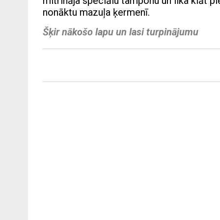
mitrināja speciālu tamponu un lika klāt pi
nonāktu mazuļa ķermenī.
Šķir nākošo lapu un lasi turpinājumu