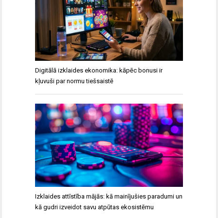
Digitālā izklaides ekonomika: kāpēc bonusi ir
kļuvuši par normu tiešsaistē
Izklaides attīstība mājās: kā mainījušies paradumi un
kā gudri izveidot savu atpūtas ekosistēmu