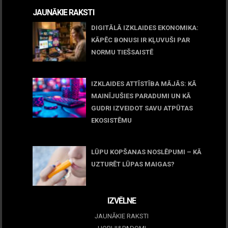
JAUNĀKIE RAKSTI
DIGITĀLĀ IZKLAIDES EKONOMIKA:
KĀPĒC BONUSI IR KĻUVUŠI PAR
NORMU TIEŠSAISTĒ
11 jūnijs, 2026
IZKLAIDES ATTĪSTĪBA MĀJĀS: KĀ
MAINĪJUŠIES PARADUMI UN KĀ
GUDRI IZVEIDOT SAVU ATPŪTAS
EKOSISTĒMU
05 maijs, 2026
LŪPU KOPŠANAS NOSLĒPUMI – KĀ
UZTURĒT LŪPAS MAIGAS?
09 marts, 2026
IZVĒLNE
JAUNĀKIE RAKSTI