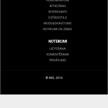
HOBIJI&PADOMI
ATTIECĪBAS
INTERESANTI
DZĪVESSTILS
MODE&SKAISTUMS
NOTIKUMI UN ZIŅAS
NOTEIKUMI
LIETOŠANA
KOMENTĒŠANA
PRIVĀTUMS
© IMS, 2014
|
Profitmag by