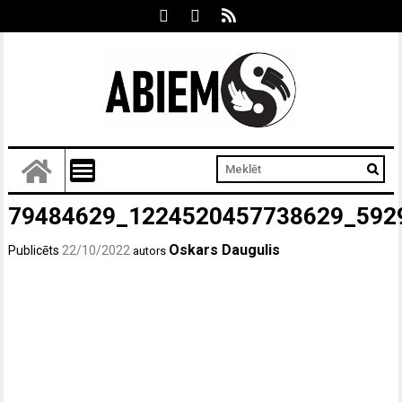
79484629_1224520457738629_592
Oskars Daugulis
Publicēts
22/10/2022
autors