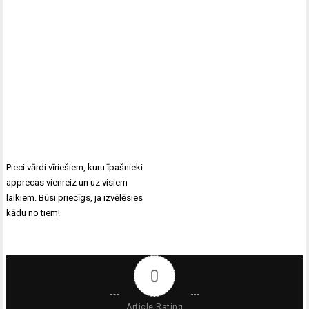
Ziņu
Pieci vārdi vīriešiem, kuru īpašnieki
izvēlne
apprecas vienreiz un uz visiem
laikiem. Būsi priecīgs, ja izvēlēsies
kādu no tiem!
0
Article Rating