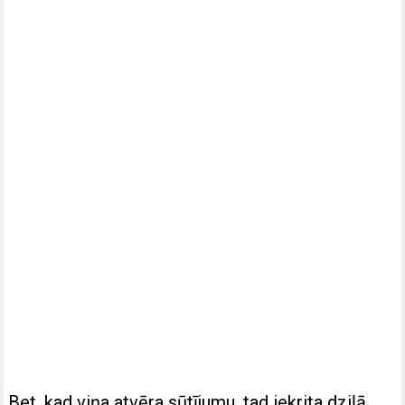
Bet, kad viņa atvēra sūtījumu, tad iekrita dziļā