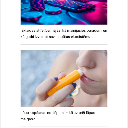
Izklaides attīstība mājās: kā mainījušies paradumi un
kā gudri izveidot savu atpūtas ekosistēmu
Lūpu kopšanas noslēpumi – kā uzturēt lūpas
maigas?