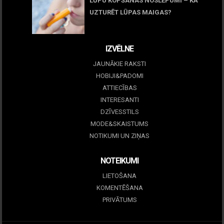
LŪPU KOPŠANAS NOSLĒPUMI – KĀ
UZTURĒT LŪPAS MAIGAS?
09 marts, 2026
IZVĒLNE
JAUNĀKIE RAKSTI
HOBIJI&PADOMI
ATTIECĪBAS
INTERESANTI
DZĪVESSTILS
MODE&SKAISTUMS
NOTIKUMI UN ZIŅAS
NOTEIKUMI
LIETOŠANA
KOMENTĒŠANA
PRIVĀTUMS