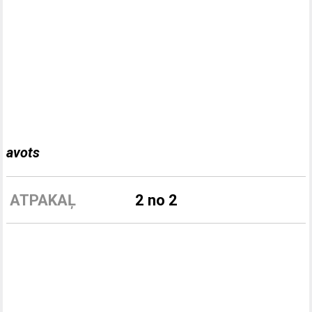
avots
ATPAKAĻ
2 no 2