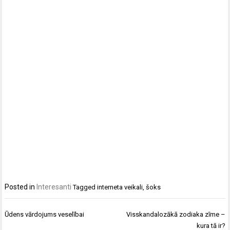
Posted in
Interesanti
Tagged
interneta veikali
,
šoks
Ziņu
Ūdens vārdojums veselībai
Visskandalozākā zodiaka zīme –
izvēlne
kura tā ir?