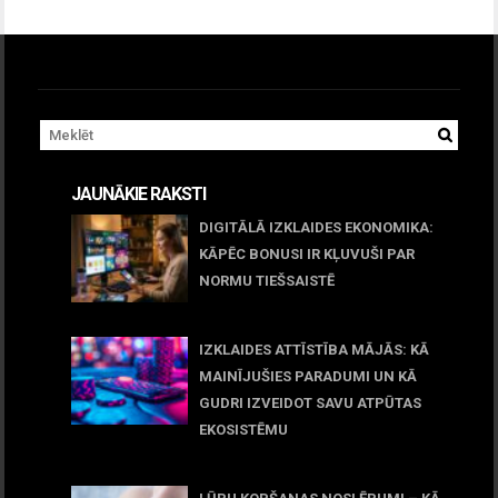
JAUNĀKIE RAKSTI
DIGITĀLĀ IZKLAIDES EKONOMIKA:
KĀPĒC BONUSI IR KĻUVUŠI PAR
NORMU TIEŠSAISTĒ
11 jūnijs, 2026
IZKLAIDES ATTĪSTĪBA MĀJĀS: KĀ
MAINĪJUŠIES PARADUMI UN KĀ
GUDRI IZVEIDOT SAVU ATPŪTAS
EKOSISTĒMU
05 maijs, 2026