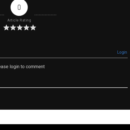
0
Article Rating
Login
ease login to comment