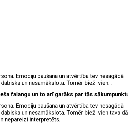
ersona. Emociju paušana un atvērtība tev nesagādā
ir dabiska un nesamākslota. Tomēr bieži vien…
neša falangu un to arī garāks par tās sākumpunkt
ersona. Emociju paušana un atvērtība tev nesagādā
ir dabiska un nesamākslota. Tomēr bieži vien tava d
un nepareizi interpretēts.