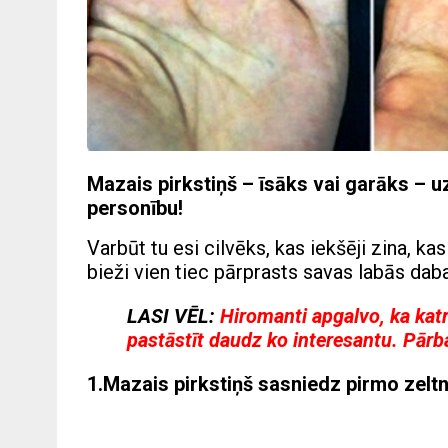
Mazais pirkstiņš – īsāks vai garāks – uz
personību!
Varbūt tu esi cilvēks, kas iekšēji zina, ka
bieži vien tiec pārprasts savas labās daba
LASI VĒL:
Hiromanti apgalvo, ka kat
pastāstīt daudz ko interesantu. Pār
1.Mazais pirkstiņš sasniedz pirmo zelt