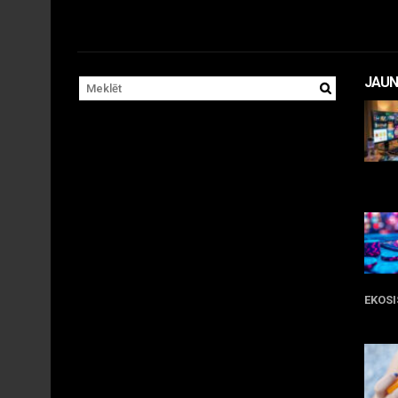
JAUN
11 
EKOS
05 