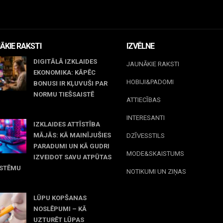
ĀKIE RAKSTI
IZVĒLNE
DIGITĀLĀ IZKLAIDES
JAUNĀKIE RAKSTI
EKONOMIKA: KĀPĒC
HOBIJI&PADOMI
BONUSI IR KĻUVUŠI PAR
NORMU TIEŠSAISTĒ
ATTIECĪBAS
jūnijs, 2026
INTERESANTI
IZKLAIDES ATTĪSTĪBA
MĀJĀS: KĀ MAINĪJUŠIES
DZĪVESSTILS
PARADUMI UN KĀ GUDRI
MODE&SKAISTUMS
IZVEIDOT SAVU ATPŪTAS
ISTĒMU
NOTIKUMI UN ZIŅAS
maijs, 2026
LŪPU KOPŠANAS
NOSLĒPUMI – KĀ
UZTURĒT LŪPAS