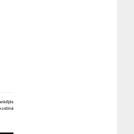
arādījās
dkostīmā