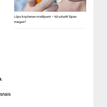
Lūpu kopšanas noslēpumi – kā uzturēt lūpas
maigas?
u.
āsnais