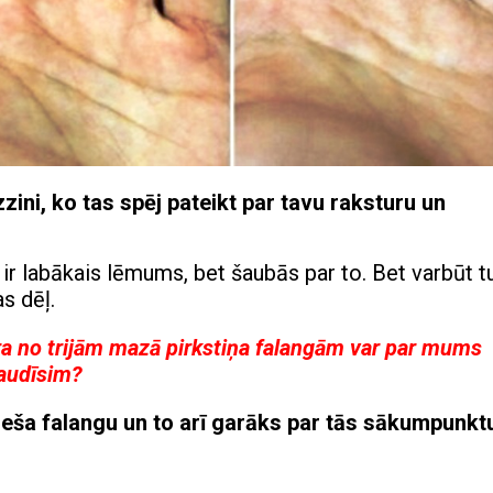
zini, ko tas spēj pateikt par tavu raksturu un
s ir labākais lēmums, bet šaubās par to. Bet varbūt t
s dēļ.
ra no trijām mazā pirkstiņa falangām var par mums
baudīsim?
neša falangu un to arī garāks par tās sākumpunkt