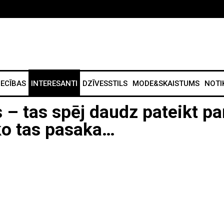
IECĪBAS
INTERESANTI
DZĪVESSTILS
MODE&SKAISTUMS
NOTI
– tas spēj daudz pateikt pa
 ko tas pasaka…