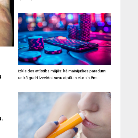
Izklaides attīstība mājās: kā mainījušies paradumi
u
un kā gudri izveidot savu atpūtas ekosistēmu
u.