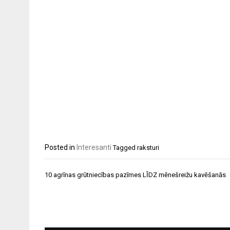
Posted in
Interesanti
Tagged
raksturi
Ziņu
10 agrīnas grūtniecības pazīmes LĪDZ mēnešreižu kavēšanās
izvēlne