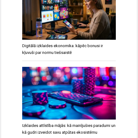
Digitālā izklaides ekonomika: kāpēc bonusi ir
kļuvuši par normu tiešsaistē
Izklaides attīstība mājās: kā mainījušies paradumi un
kā gudri izveidot savu atpūtas ekosistēmu