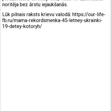
noritēja bez ārstu iejaukšanās.
Lūk pilnais raksts krievu valodā:
https://our-life-
fb.ru/mama-rekordsmenka-45-letney-ukrainki-
19-detey-kotoryh/