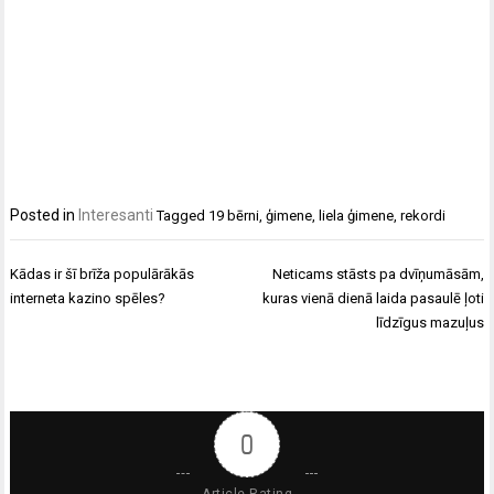
Posted in
Interesanti
Tagged
19 bērni
,
ģimene
,
liela ģimene
,
rekordi
Ziņu
Kādas ir šī brīža populārākās
Neticams stāsts pa dvīņumāsām,
izvēlne
interneta kazino spēles?
kuras vienā dienā laida pasaulē ļoti
līdzīgus mazuļus
0