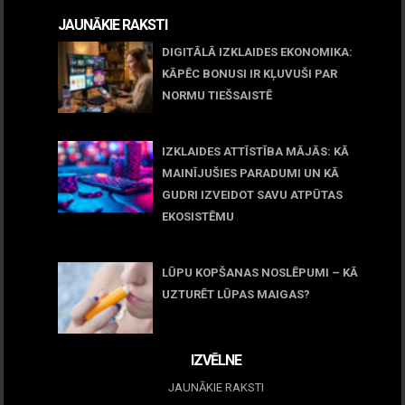
JAUNĀKIE RAKSTI
DIGITĀLĀ IZKLAIDES EKONOMIKA:
KĀPĒC BONUSI IR KĻUVUŠI PAR
NORMU TIEŠSAISTĒ
11 jūnijs, 2026
IZKLAIDES ATTĪSTĪBA MĀJĀS: KĀ
MAINĪJUŠIES PARADUMI UN KĀ
GUDRI IZVEIDOT SAVU ATPŪTAS
EKOSISTĒMU
05 maijs, 2026
LŪPU KOPŠANAS NOSLĒPUMI – KĀ
UZTURĒT LŪPAS MAIGAS?
09 marts, 2026
IZVĒLNE
JAUNĀKIE RAKSTI