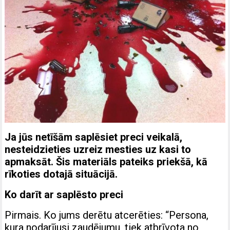
Ja jūs netīšām saplēsiet preci veikalā,
nesteidzieties uzreiz mesties uz kasi to
apmaksāt. Šis materiāls pateiks priekšā, kā
rīkoties dotajā situācijā.
Ko darīt ar saplēsto preci
Pirmais. Ko jums derētu atcerēties: “Persona,
kura nodarījusi zaudējumu, tiek atbrīvota no