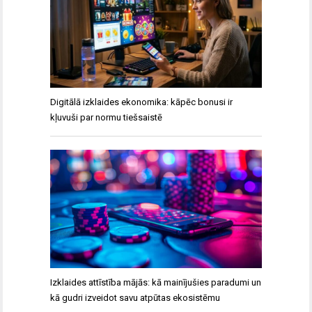
Digitālā izklaides ekonomika: kāpēc bonusi ir
kļuvuši par normu tiešsaistē
Izklaides attīstība mājās: kā mainījušies paradumi un
kā gudri izveidot savu atpūtas ekosistēmu