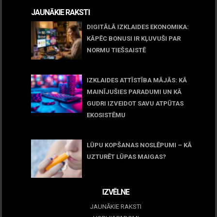
JAUNĀKIE RAKSTI
DIGITĀLĀ IZKLAIDES EKONOMIKA:
KĀPĒC BONUSI IR KĻUVUŠI PAR
NORMU TIEŠSAISTĒ
11 jūnijs, 2026
IZKLAIDES ATTĪSTĪBA MĀJĀS: KĀ
MAINĪJUŠIES PARADUMI UN KĀ
GUDRI IZVEIDOT SAVU ATPŪTAS
EKOSISTĒMU
05 maijs, 2026
LŪPU KOPŠANAS NOSLĒPUMI – KĀ
UZTURĒT LŪPAS MAIGAS?
09 marts, 2026
IZVĒLNE
JAUNĀKIE RAKSTI