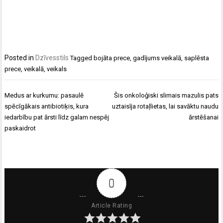
Posted in
Dzīvesstils
Tagged
bojāta prece
,
gadījums veikalā
,
saplēsta
prece
,
veikalā
,
veikals
Ziņu
Medus ar kurkumu: pasaulē
Šis onkoloģiski slimais mazulis pats
izvēlne
spēcīgākais antibiotiķis, kura
uztaisīja rotaļlietas, lai savāktu naudu
iedarbību pat ārsti līdz galam nespēj
ārstēšanai
paskaidrot
0
Article Rating