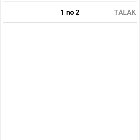
1 no 2
TĀLĀK