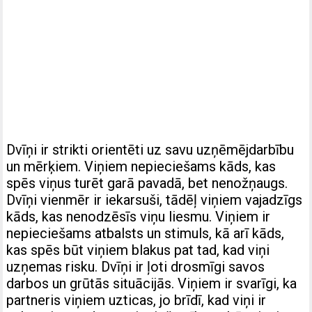
Dvīņi ir strikti orientēti uz savu uzņēmējdarbību
un mērķiem. Viņiem nepieciešams kāds, kas
spēs viņus turēt garā pavadā, bet nenožņaugs.
Dvīņi vienmēr ir iekarsuši, tādēļ viņiem vajadzīgs
kāds, kas nenodzēsīs viņu liesmu. Viņiem ir
nepieciešams atbalsts un stimuls, kā arī kāds,
kas spēs būt viņiem blakus pat tad, kad viņi
uzņemas risku. Dvīņi ir ļoti drosmīgi savos
darbos un grūtās situācijās. Viņiem ir svarīgi, ka
partneris viņiem uzticas, jo brīdī, kad viņi ir