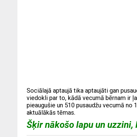
Sociālajā aptaujā tika aptaujāti gan pusau
viedokli par to, kādā vecumā bērnam ir ļ
pieaugušie un 510 pusaudžu vecumā no 13 
aktuālākās tēmas.
Šķir nākošo lapu un uzzini, k