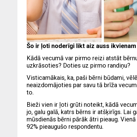
Šo ir ļoti noderīgi likt aiz auss ikvien
Kādā vecumā var pirmo reizi atstāt bērn
uzkrāsoties? Doties uz pirmo randiņu?
Visticamākais, ka, paši bērni būdami, vēl
neaizdomājoties par savu tā brīža vecumu
to.
Bieži vien ir ļoti grūti noteikt, kādā vec
jo, galu galā, katrs bērns ir atšķirīgs. Lai
mūsdienās bērni pārāk ātri pieaug. Vien
92% pieaugušo respondentu.