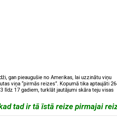
dži, gan pieaugušie no Amerikas, lai uzzinātu viņu
autas viņa “pirmās reizes”. Kopumā tika aptaujāti 2
līdz 17 gadiem, turklāt jautājumi skāra teju visas
ad tad ir tā īstā reize pirmajai rei