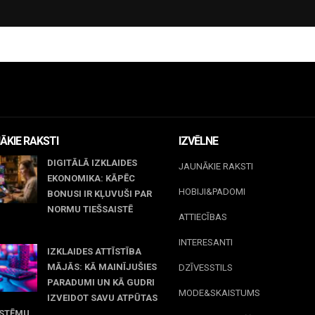
ĀKIE RAKSTI
IZVĒLNE
DIGITĀLĀ IZKLAIDES
JAUNĀKIE RAKSTI
EKONOMIKA: KĀPĒC
HOBIJI&PADOMI
BONUSI IR KĻUVUŠI PAR
NORMU TIEŠSAISTĒ
ATTIECĪBAS
jūnijs, 2026
INTERESANTI
IZKLAIDES ATTĪSTĪBA
MĀJĀS: KĀ MAINĪJUŠIES
DZĪVESSTILS
PARADUMI UN KĀ GUDRI
MODE&SKAISTUMS
IZVEIDOT SAVU ATPŪTAS
ISTĒMU