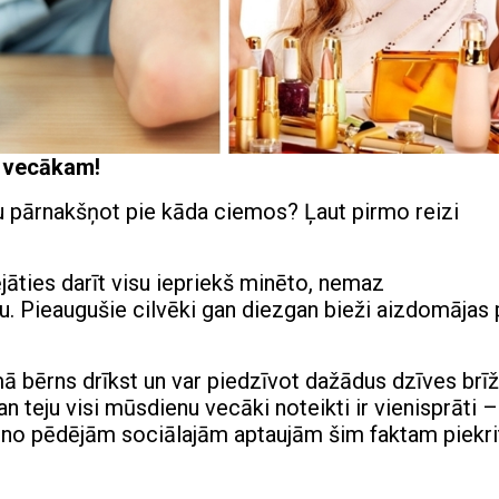
am vecākam!
u pārnakšņot pie kāda ciemos? Ļaut pirmo reizi
ējāties darīt visu iepriekš minēto, nemaz
. Pieaugušie cilvēki gan diezgan bieži aizdomājas 
umā bērns drīkst un var piedzīvot dažādus dzīves brīž
 gan teju visi mūsdienu vecāki noteikti ir vienisprāti –
ā no pēdējām sociālajām aptaujām šim faktam piekri