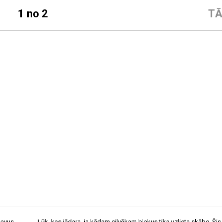
1 no 2
TĀ
savus
Lūk, kas jādara, ja kādam cilvēkam blakus tika uzlieta skābe. Šis 