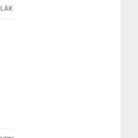
LĀK
ir jāzina