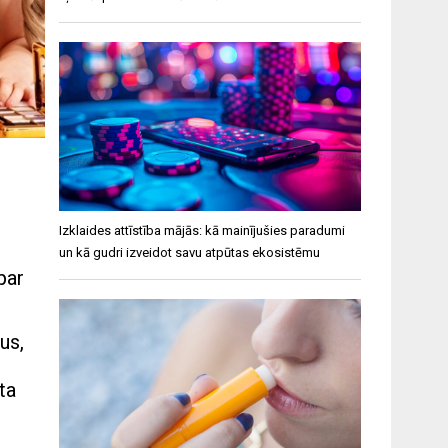
Izklaides attīstība mājās: kā mainījušies paradumi
un kā gudri izveidot savu atpūtas ekosistēmu
par
us,
ta