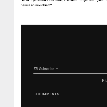
izvēlne
bērnus no mikrobiem?
Subscribe
Pl
0
COMMENTS