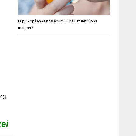
Lūpu kopšanas noslēpumi – kā uzturēt lūpas
maigas?
643
zei