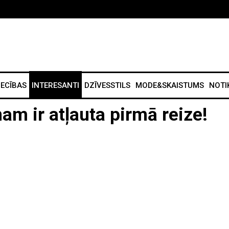
IECĪBAS
INTERESANTI
DZĪVESSTILS
MODE&SKAISTUMS
NOTI
m ir atļauta pirmā reize!