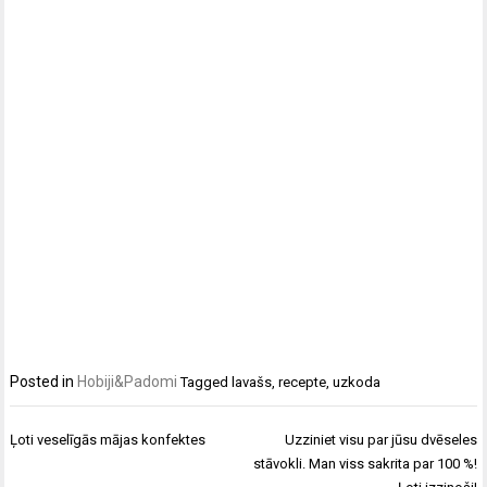
Posted in
Hobiji&Padomi
Tagged
lavašs
,
recepte
,
uzkoda
Ziņu
Ļoti veselīgās mājas konfektes
Uzziniet visu par jūsu dvēseles
izvēlne
stāvokli. Man viss sakrita par 100 %!