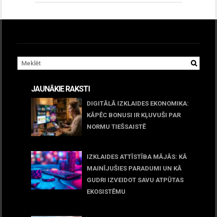
JAUNĀKIE RAKSTI
DIGITĀLĀ IZKLAIDES EKONOMIKA:
KĀPĒC BONUSI IR KĻUVUŠI PAR
NORMU TIEŠSAISTĒ
11 jūnijs, 2026
IZKLAIDES ATTĪSTĪBA MĀJĀS: KĀ
MAINĪJUŠIES PARADUMI UN KĀ
GUDRI IZVEIDOT SAVU ATPŪTAS
EKOSISTĒMU
05 maijs, 2026