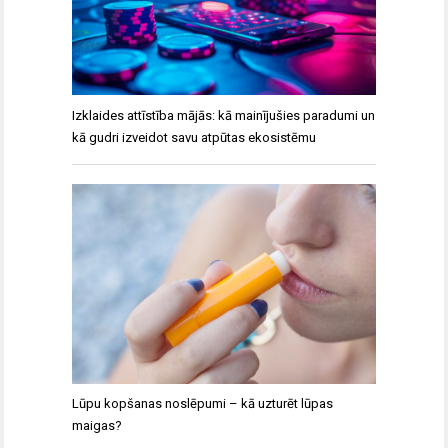
Izklaides attīstība mājās: kā mainījušies paradumi un
kā gudri izveidot savu atpūtas ekosistēmu
Lūpu kopšanas noslēpumi – kā uzturēt lūpas
maigas?