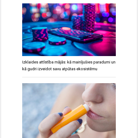
Izklaides attīstība mājās: kā mainījušies paradumi un
kā gudri izveidot savu atpūtas ekosistēmu