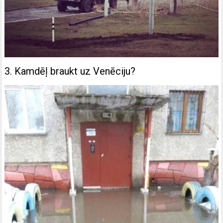
3. Kamdēļ braukt uz Venēciju?