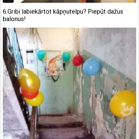
6.Gribi labiekārtot kāpņutelpu? Piepūt dažus
balonus!