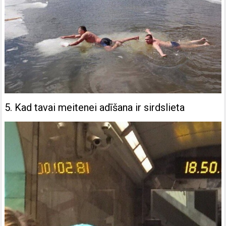
5. Kad tavai meitenei adīšana ir sirdslieta