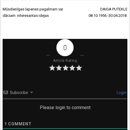
Ziņu
Mūsdienīgas lapenes pagalmam vai
DAIGA PUTEKLE
izvēlne
dārzam: interesantas idejas
08.10.1956.-30.04.2018.
0
Article Rating
Subscribe
Login
Please login to comment
1
COMMENT