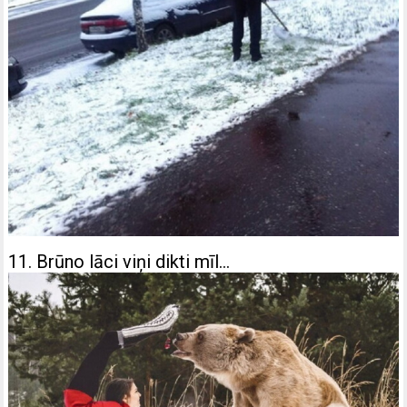
11. Brūno lāci viņi dikti mīl…