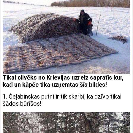
Tikai cilvēks no Krievijas uzreiz sapratīs kur,
kad un kāpēc tika uzņemtas šīs bildes!
1. Čeļabinskas putni ir tik skarbi, ka dzīvo tikai
šādos būrīšos!