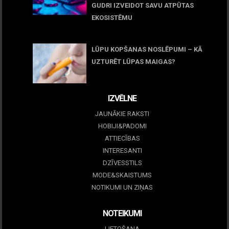
GUDRI IZVEIDOT SAVU ATPŪTAS
EKOSISTĒMU
05 maijs, 2026
LŪPU KOPŠANAS NOSLĒPUMI – KĀ
UZTURĒT LŪPAS MAIGAS?
09 marts, 2026
IZVĒLNE
JAUNĀKIE RAKSTI
HOBIJI&PADOMI
ATTIECĪBAS
INTERESANTI
DZĪVESSTILS
MODE&SKAISTUMS
NOTIKUMI UN ZIŅAS
NOTEIKUMI
LIETOŠANA