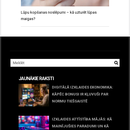
Lūpu kopšanas noslēpumi – kā uzturēt lūpas
maigas?
JAUNĀKIE RAKSTI
DIGITĀLĀ IZKLAIDES EKONOMIKA:
KĀPĒC BONUSI IR KĻUVUŠI PAR
NORMU TIEŠSAISTĒ
11 jūnijs, 2026
IZKLAIDES ATTĪSTĪBA MĀJĀS: KĀ
MAINĪJUŠIES PARADUMI UN KĀ