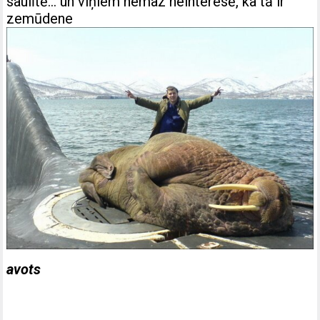
saulītē… un viņiem nemaz neinteresē, ka tā ir
zemūdene
avots