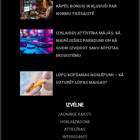
KĀPĒC BONUSI IR KĻUVUŠI PAR
NORMU TIEŠSAISTĒ
11 jūnijs, 2026
IZKLAIDES ATTĪSTĪBA MĀJĀS: KĀ
MAINĪJUŠIES PARADUMI UN KĀ
GUDRI IZVEIDOT SAVU ATPŪTAS
EKOSISTĒMU
05 maijs, 2026
LŪPU KOPŠANAS NOSLĒPUMI – KĀ
UZTURĒT LŪPAS MAIGAS?
09 marts, 2026
IZVĒLNE
JAUNĀKIE RAKSTI
HOBIJI&PADOMI
ATTIECĪBAS
INTERESANTI