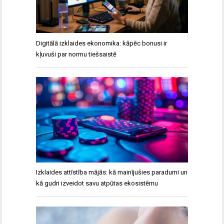
Digitālā izklaides ekonomika: kāpēc bonusi ir
kļuvuši par normu tiešsaistē
Izklaides attīstība mājās: kā mainījušies paradumi un
kā gudri izveidot savu atpūtas ekosistēmu