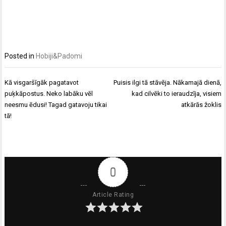
Posted in
Hobiji&Padomi
Ziņu
Kā visgaršīgāk pagatavot
Puisis ilgi tā stāvēja. Nākamajā dienā,
izvēlne
puķkāpostus. Neko labāku vēl
kad cilvēki to ieraudzīja, visiem
neesmu ēdusi! Tagad gatavoju tikai
atkārās žoklis
tā!
0
Article Rating