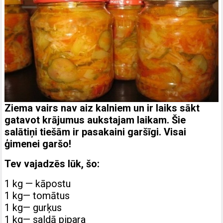
Ziema vairs nav aiz kalniem un ir laiks sākt
gatavot krājumus aukstajam laikam. Šie
salātiņi tiešām ir pasakaini garšīgi. Visai
ģimenei garšo!
Tev vajadzēs lūk, šo:
1 kg — kāpostu
1 kg— tomātus
1 kg— gurķus
1 kg— saldā pipara