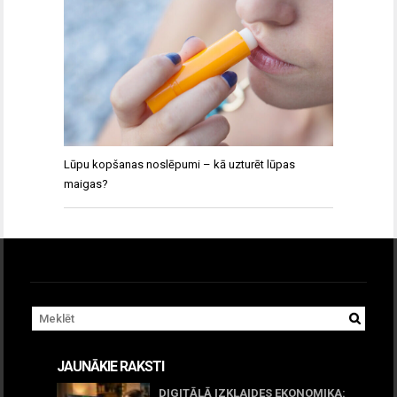
Lūpu kopšanas noslēpumi – kā uzturēt lūpas
maigas?
JAUNĀKIE RAKSTI
DIGITĀLĀ IZKLAIDES EKONOMIKA: