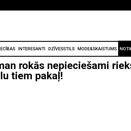
IECĪBAS
INTERESANTI
DZĪVESSTILS
MODE&SKAISTUMS
NOTI
man rokās nepieciešami rieks
lu tiem pakaļ!