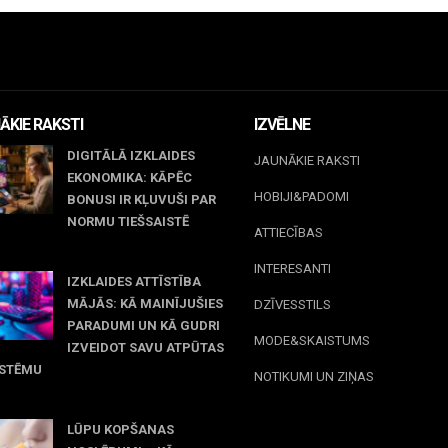
ĀKIE RAKSTI
IZVĒLNE
DIGITĀLĀ IZKLAIDES
JAUNĀKIE RAKSTI
EKONOMIKA: KĀPĒC
HOBIJI&PADOMI
BONUSI IR KĻUVUŠI PAR
NORMU TIEŠSAISTĒ
ATTIECĪBAS
jūnijs, 2026
INTERESANTI
IZKLAIDES ATTĪSTĪBA
MĀJĀS: KĀ MAINĪJUŠIES
DZĪVESSTILS
PARADUMI UN KĀ GUDRI
MODE&SKAISTUMS
IZVEIDOT SAVU ATPŪTAS
ISTĒMU
NOTIKUMI UN ZIŅAS
maijs, 2026
LŪPU KOPŠANAS