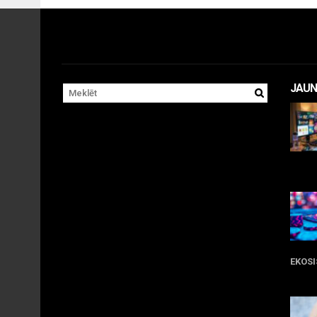
JAUN
11 
EKOS
05 