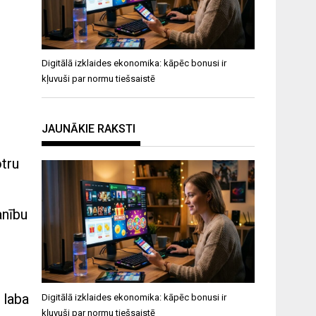
Digitālā izklaides ekonomika: kāpēc bonusi ir
kļuvuši par normu tiešsaistē
JAUNĀKIE RAKSTI
otru
anību
 laba
Digitālā izklaides ekonomika: kāpēc bonusi ir
kļuvuši par normu tiešsaistē