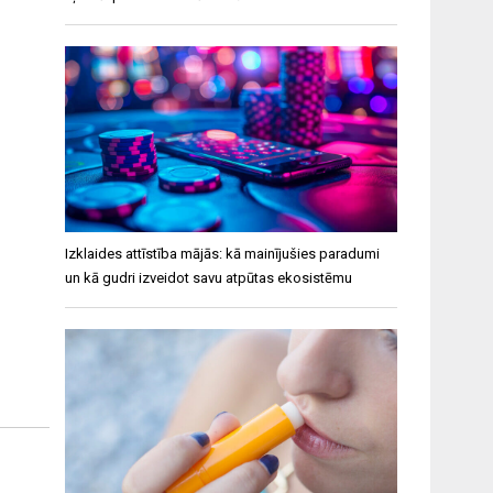
Izklaides attīstība mājās: kā mainījušies paradumi
un kā gudri izveidot savu atpūtas ekosistēmu