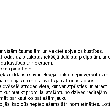
ar visām čaumalām, un veiciet apļveida kustības.
 atrodas uz plaukstas iekšējā daļā starp cīpslām, ar 
ida kustības ar riekstiem.
okas pirkstiem.
ēks neklausa savai iekšējai balsij, nepievēršot uzm
harmonijas un miera avots jau atrodas Jūsos.
 dvēselē atrodas vieta, kur var atpūsties un atrast
 kur braukt prom, lai atslābtu no dzīves radītajām
omāt par kaut ko patiešām jauku.
jās, kad būs nepieciešams ātri nomierināties. Ļoti