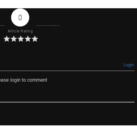
0
Article Rating
Login
ease login to comment