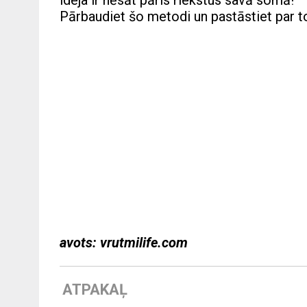
ideja ir nēsāt pāris riekstus savā somā!
Pārbaudiet šo metodi un pastāstiet par t
avots: vrutmilife.com
ATPAKAĻ