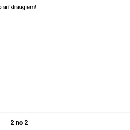
o arī draugiem!
2 no 2