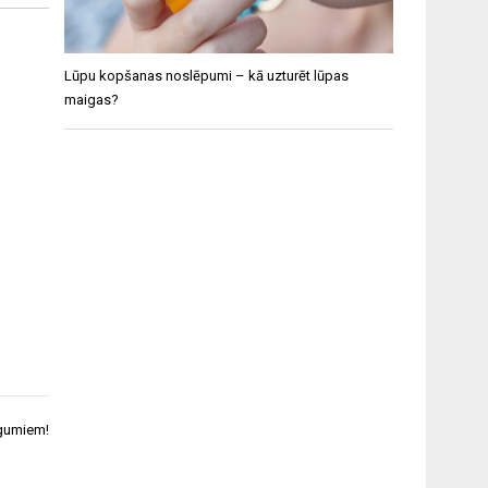
Lūpu kopšanas noslēpumi – kā uzturēt lūpas
maigas?
egumiem!