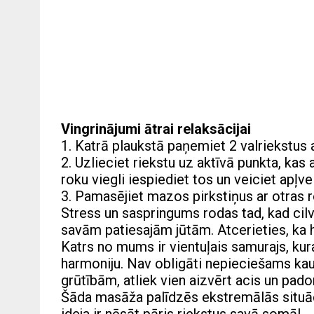
Vingrinājumi ātrai relaksācijai
1. Katrā plaukstā paņemiet 2 valriekstus 
2. Uzlieciet riekstu uz aktīvā punkta, kas
roku viegli iespiediet tos un veiciet apļve
3. Pamasējiet mazos pirkstiņus ar otras r
Stress un saspringums rodas tad, kad cilv
savām patiesajām jūtām. Atcerieties, ka 
Katrs no mums ir vientuļais samurajs, kura
harmoniju. Nav obligāti nepieciešams kaut
grūtībām, atliek vien aizvērt acis un pad
Šāda masāža palīdzēs ekstremālās situāci