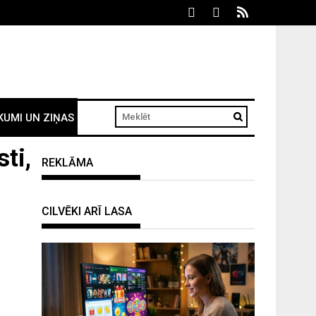
KUMI UN ZIŅAS
ti,
REKLĀMA
CILVĒKI ARĪ LASA