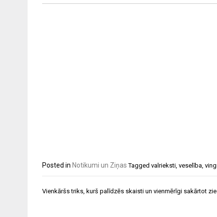
Posted in
Notikumi un Ziņas
Tagged
valrieksti
,
veselība
,
ving
Ziņu
Vienkāršs triks, kurš palīdzēs skaisti un vienmērīgi sakārtot z
izvēlne