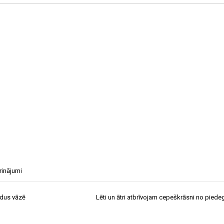
rinājumi
iedus vāzē
Lēti un ātri atbrīvojam cepeškrāsni no pied