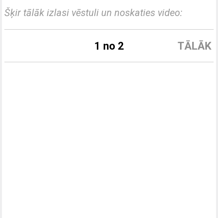
Šķir tālāk izlasi vēstuli un noskaties video:
1 no 2
TĀLĀK