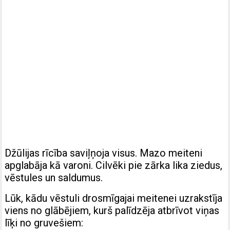
Džūlijas rīcība saviļņoja visus. Mazo meiteni
apglabāja kā varoni. Cilvēki pie zārka lika ziedus,
vēstules un saldumus.
Lūk, kādu vēstuli drosmīgajai meitenei uzrakstīja
viens no glābējiem, kurš palīdzēja atbrīvot viņas
līķi no gruvešiem: