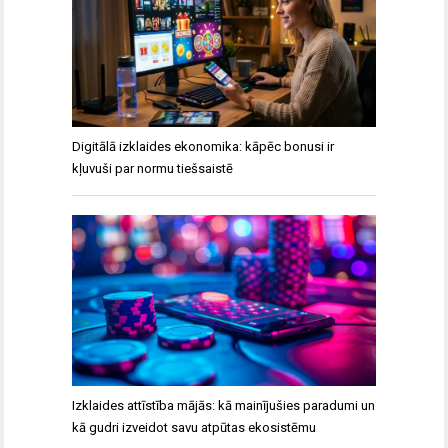
Digitālā izklaides ekonomika: kāpēc bonusi ir
kļuvuši par normu tiešsaistē
Izklaides attīstība mājās: kā mainījušies paradumi un
kā gudri izveidot savu atpūtas ekosistēmu