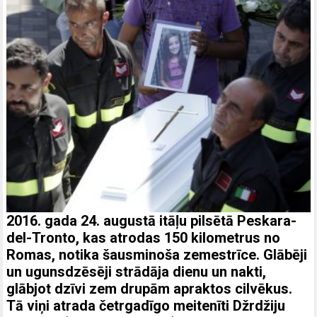
2016. gada 24. augustā itāļu pilsētā Peskara-
del-Tronto, kas atrodas 150 kilometrus no
Romas, notika šausminoša zemestrīce. Glābēji
un ugunsdzēsēji strādāja dienu un nakti,
glābjot dzīvi zem drupām apraktos cilvēkus.
Tā viņi atrada četrgadīgo meitenīti Džrdžiju