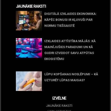
JAUNĀKIE RAKSTI
DIGITĀLĀ IZKLAIDES EKONOMIKA:
KĀPĒC BONUSI IR KĻUVUŠI PAR
NORMU TIEŠSAISTĒ
11 jūnijs, 2026
IZKLAIDES ATTĪSTĪBA MĀJĀS: KĀ
MAINĪJUŠIES PARADUMI UN KĀ
GUDRI IZVEIDOT SAVU ATPŪTAS
EKOSISTĒMU
05 maijs, 2026
LŪPU KOPŠANAS NOSLĒPUMI – KĀ
UZTURĒT LŪPAS MAIGAS?
09 marts, 2026
IZVĒLNE
JAUNĀKIE RAKSTI