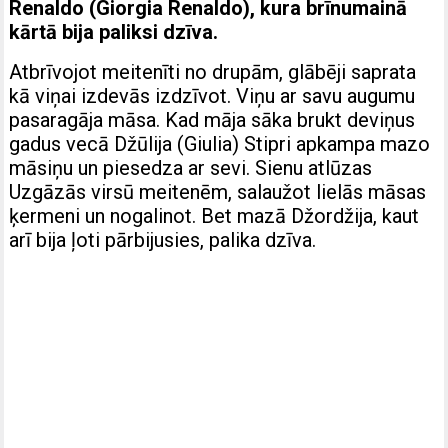
Renaldo (Giorgia Renaldo), kura brīnumainā
kārtā bija paliksi dzīva.
Atbrīvojot meitenīti no drupām, glābēji saprata
kā viņai izdevās izdzīvot. Viņu ar savu augumu
pasaragāja māsa. Kad māja sāka brukt deviņus
gadus vecā Džūlija (Giulia) Stipri apkampa mazo
māsiņu un piesedza ar sevi. Sienu atlūzas
Uzgāzās virsū meitenēm, salaužot lielās māsas
ķermeni un nogalinot. Bet mazā Džordžija, kaut
arī bija ļoti pārbijusies, palika dzīva.