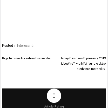
Posted in
Interesanti
Ziņu
Rīgā turpinās luksoforu būvniecība
Harley-Davidson® prezentē 2019
izvēlne
LiveWire™ – pilnīgi jauno elektro
piedziņas motociklu.
0
Article Rating