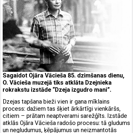
Sagaidot Ojāra Vācieša 85. dzimšanas dienu,
O. Vācieša muzejā tiks atklāta Dzejnieka
rokrakstu izstāde “Dzeja izgudro mani”.
Dzejas tapšana bieži vien ir gana mīklains
process: dažiem tas šķiet ārkārtīgi vienkāršs,
citiem – prātam neaptverami sarežģīts. Izstāde
atklās Ojāra Vācieša radošo procesu: tā gludums
un negludumus, ķēpājumus un neizmantotās