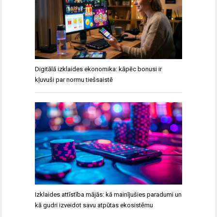
Digitālā izklaides ekonomika: kāpēc bonusi ir
kļuvuši par normu tiešsaistē
Izklaides attīstība mājās: kā mainījušies paradumi un
kā gudri izveidot savu atpūtas ekosistēmu