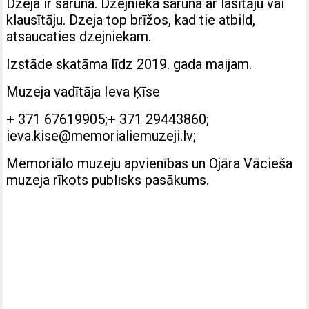
Dzeja ir saruna. Dzejnieka saruna ar lasītāju vai
klausītāju. Dzeja top brīžos, kad tie atbild,
atsaucaties dzejniekam.
Izstāde skatāma līdz 2019. gada maijam.
Muzeja vadītāja Ieva Ķīse
+ 371 67619905;+ 371 29443860;
ieva.kise@memorialiemuzeji.lv
;
Memoriālo muzeju apvienības un Ojāra Vācieša
muzeja rīkots publisks pasākums.