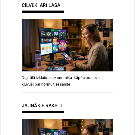
CILVĒKI ARĪ LASA
Digitālā izklaides ekonomika: kāpēc bonusi ir
kļuvuši par normu tiešsaistē
JAUNĀKIE RAKSTI