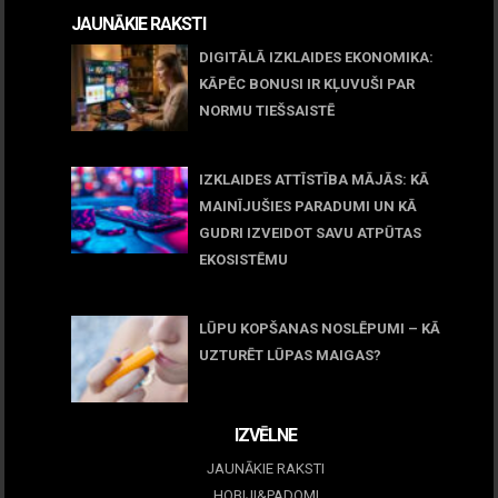
JAUNĀKIE RAKSTI
DIGITĀLĀ IZKLAIDES EKONOMIKA:
KĀPĒC BONUSI IR KĻUVUŠI PAR
NORMU TIEŠSAISTĒ
11 jūnijs, 2026
IZKLAIDES ATTĪSTĪBA MĀJĀS: KĀ
MAINĪJUŠIES PARADUMI UN KĀ
GUDRI IZVEIDOT SAVU ATPŪTAS
EKOSISTĒMU
05 maijs, 2026
LŪPU KOPŠANAS NOSLĒPUMI – KĀ
UZTURĒT LŪPAS MAIGAS?
09 marts, 2026
IZVĒLNE
JAUNĀKIE RAKSTI
HOBIJI&PADOMI