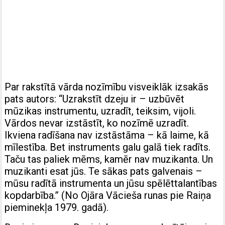
Par rakstītā vārda nozīmību visveiklāk izsakās
pats autors: “Uzrakstīt dzeju ir – uzbūvēt
mūzikas instrumentu, uzradīt, teiksim, vijoli.
Vārdos nevar izstāstīt, ko nozīmē uzradīt.
Ikviena radīšana nav izstāstāma – kā laime, kā
mīlestība. Bet instruments galu galā tiek radīts.
Taču tas paliek mēms, kamēr nav muzikanta. Un
muzikanti esat jūs. Te sākas pats galvenais –
mūsu radītā instrumenta un jūsu spēlēttalantības
kopdarbība.” (No Ojāra Vācieša runas pie Raiņa
pieminekļa 1979. gadā).