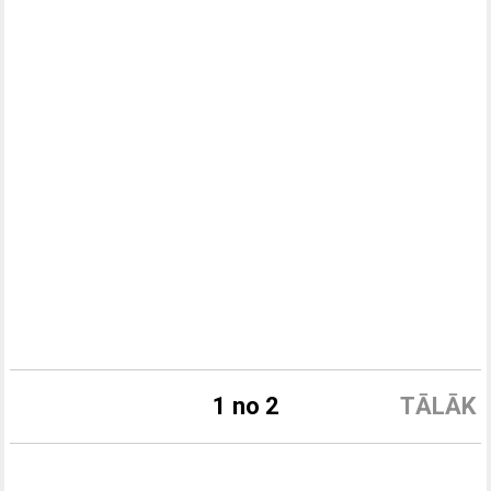
1 no 2
TĀLĀK