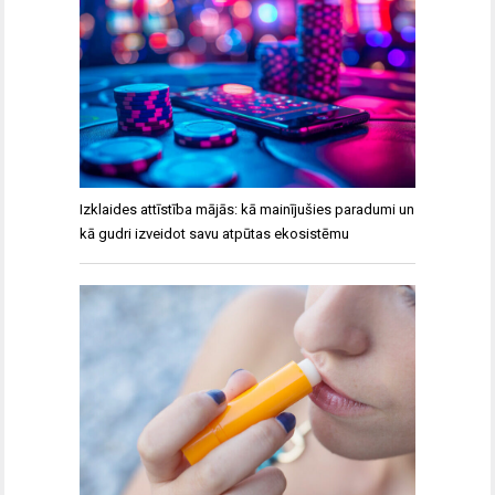
Izklaides attīstība mājās: kā mainījušies paradumi un
kā gudri izveidot savu atpūtas ekosistēmu