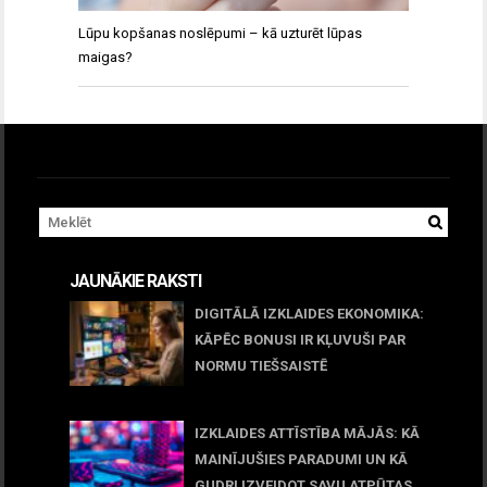
Lūpu kopšanas noslēpumi – kā uzturēt lūpas
maigas?
JAUNĀKIE RAKSTI
DIGITĀLĀ IZKLAIDES EKONOMIKA:
KĀPĒC BONUSI IR KĻUVUŠI PAR
NORMU TIEŠSAISTĒ
11 jūnijs, 2026
IZKLAIDES ATTĪSTĪBA MĀJĀS: KĀ
MAINĪJUŠIES PARADUMI UN KĀ
GUDRI IZVEIDOT SAVU ATPŪTAS