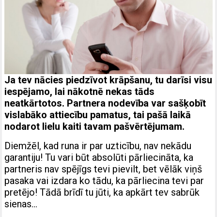
Ja tev nācies piedzīvot krāpšanu, tu darīsi visu
iespējamo, lai nākotnē nekas tāds
neatkārtotos. Partnera nodevība var sašķobīt
vislabāko attiecību pamatus, tai pašā laikā
nodarot lielu kaiti tavam pašvērtējumam.
Diemžēl, kad runa ir par uzticību, nav nekādu
garantiju! Tu vari būt absolūti pārliecināta, ka
partneris nav spējīgs tevi pievilt, bet vēlāk viņš
pasaka vai izdara ko tādu, ka pārliecina tevi par
pretējo! Tādā brīdī tu jūti, ka apkārt tev sabrūk
sienas…