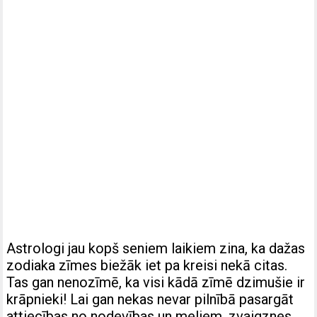
Astrologi jau kopš seniem laikiem zina, ka dažas
zodiaka zīmes biežāk iet pa kreisi nekā citas.
Tas gan nenozīmē, ka visi kādā zīmē dzimušie ir
krāpnieki! Lai gan nekas nevar pilnībā pasargāt
attiecības no nodevības un meliem, zvaigznes