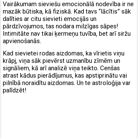
Vairākumam sieviešu emocionālā nodevība ir ne
mazāk būtiska, kā fiziskā. Kad tavs “lācītis” sāk
dalīties ar citu sievieti emocijās un
pārdzīvojumos, tas nodara milzīgas sāpes!
Intimitāte nav tikai ķermeņu tuvība, bet arī siržu
apvienošanās.
Kad sievietei rodas aizdomas, ka vīrietis viņu
krāpj, viņa sāk pievērst uzmanību zīmēm un
signāliem, kā arī analizē viņa teikto. Cenšas
atrast kādus pierādījumus, kas apstiprinātu vai
pilnībā noraidītu aizdomas. Un te astroloģija var
palīdzēt!