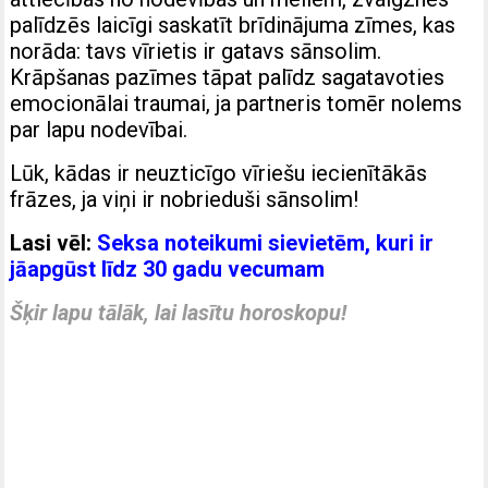
palīdzēs laicīgi saskatīt brīdinājuma zīmes, kas
norāda: tavs vīrietis ir gatavs sānsolim.
Krāpšanas pazīmes tāpat palīdz sagatavoties
emocionālai traumai, ja partneris tomēr nolems
par lapu nodevībai.
Lūk, kādas ir neuzticīgo vīriešu iecienītākās
frāzes, ja viņi ir nobrieduši sānsolim!
Lasi vēl:
Seksa noteikumi sievietēm, kuri ir
jāapgūst līdz 30 gadu vecumam
Šķir lapu tālāk, lai lasītu horoskopu!