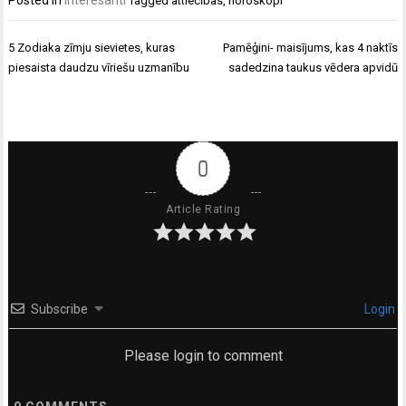
Tagged
attiecības
,
horoskopi
Ziņu
5 Zodiaka zīmju sievietes, kuras
Pamēģini- maisījums, kas 4 naktīs
izvēlne
piesaista daudzu vīriešu uzmanību
sadedzina taukus vēdera apvidū
0
Article Rating
Subscribe
Login
Please login to comment