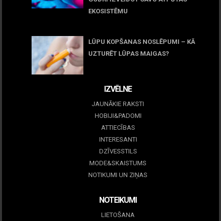
EKOSISTĒMU
05 maijs, 2026
LŪPU KOPŠANAS NOSLĒPUMI – KĀ
UZTURĒT LŪPAS MAIGAS?
09 marts, 2026
IZVĒLNE
JAUNĀKIE RAKSTI
HOBIJI&PADOMI
ATTIECĪBAS
INTERESANTI
DZĪVESSTILS
MODE&SKAISTUMS
NOTIKUMI UN ZIŅAS
NOTEIKUMI
LIETOŠANA