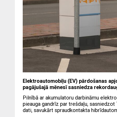
Elektroautomobiļu (EV) pārdošanas apjom
pagājušajā mēnesī sasniedza rekordaugs
Pilnībā ar akumulatoru darbināmu elekt
pieauga gandrīz par trešdaļu, sasniedzot
dati, savukārt spraudkontakta hibrīdauto