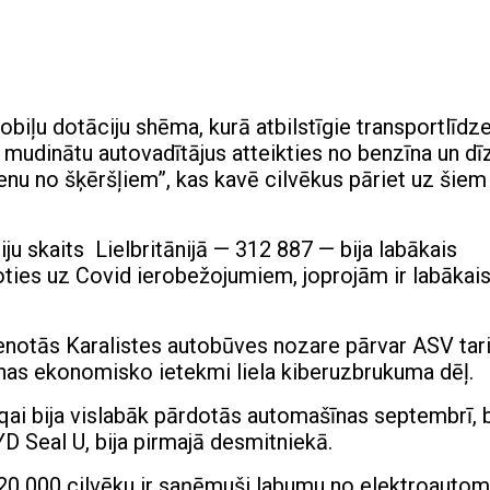
biļu dotāciju shēma, kurā atbilstīgie transportlīdze
 mudinātu autovadītājus atteikties no benzīna un dī
ienu no šķēršļiem”, kas kavē cilvēkus pāriet uz šiem
ju skaits Lielbritānijā — 312 887 — bija labākais
ties uz Covid ierobežojumiem, joprojām ir labākais
enotās Karalistes autobūves nozare pārvar ASV tari
as ekonomisko ietekmi liela kiberuzbrukuma dēļ.
ai bija vislabāk pārdotās automašīnas septembrī, 
D Seal U, bija pirmajā desmitniekā.
ā 20 000 cilvēku ir saņēmuši labumu no elektroautom