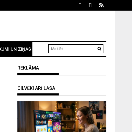
KUMI UN ZIŅAS
REKLĀMA
CILVĒKI ARĪ LASA