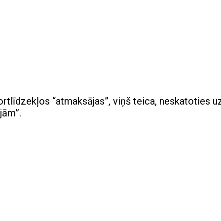
ortlīdzekļos “atmaksājas”, viņš teica, neskatoties u
jām”.