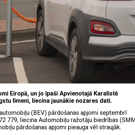
i Eiropā, un jo īpaši Apvienotajā Karalistē
tu līmeni, liecina jaunākie nozares dati.
roautomobiļu (BEV) pārdošanas apjomi septembrī
 72 779, liecina Automobiļu ražotāju biedrības (SM
mobiļu pārdošanas apjomi pieauga vēl straujāk.