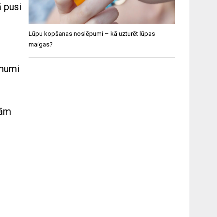
ā pusi
Lūpu kopšanas noslēpumi – kā uzturēt lūpas
maigas?
ēmumi
jām