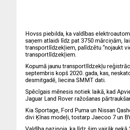
Hovss piebilda, ka valdības elektroautomo
saņem atlaidi līdz pat 3750 mārciņām, lai
transportlīdzekļiem, palīdzētu “nojaukt v
transportlīdzekļiem.
Kopumā jaunu transportlīdzekļu reģistrāci
septembris kopš 2020. gada, kas, neskato
desmitgadē, liecina SMMT dati.
Spēcīgais mēnesis notiek laikā, kad Apvi
Jaguar Land Rover ražošanas pārtraukšan
Kia Sportage, Ford Puma un Nissan Qashq
divi Ķīnas modeļi, tostarp Jaecoo 7 un BY
Valdība paziņoja, ka līdz šim vairāk nek