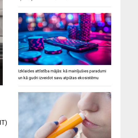
Izklaides attīstība mājās: kā mainījušies paradumi
un kā gudri izveidot savu atpūtas ekosistēmu
MT)