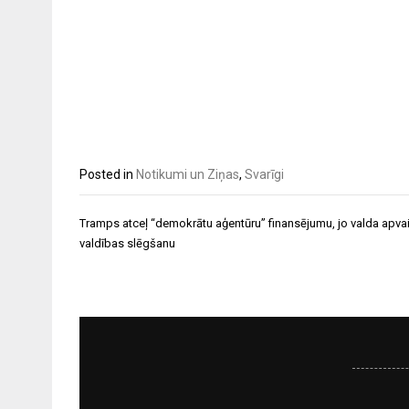
Posted in
Notikumi un Ziņas
,
Svarīgi
Ziņu
Tramps atceļ “demokrātu aģentūru” finansējumu, jo valda apva
izvēlne
valdības slēgšanu