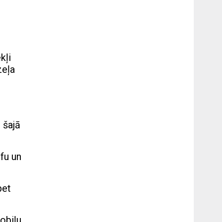
kļi
zeļa
 šajā
fu un
bet
obiļu