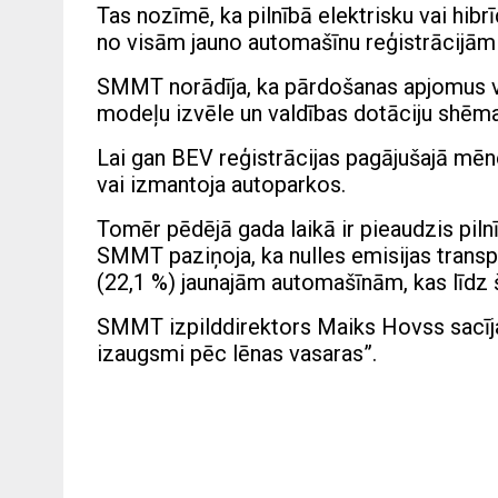
Tas nozīmē, ka pilnībā elektrisku vai hib
no visām jauno automašīnu reģistrācijām 
SMMT norādīja, ka pārdošanas apjomus vei
modeļu izvēle un valdības dotāciju shēma
Lai gan BEV reģistrācijas pagājušajā mē
vai izmantoja autoparkos.
Tomēr pēdējā gada laikā ir pieaudzis pilnī
SMMT paziņoja, ka nulles emisijas transp
(22,1 %) jaunajām automašīnām, kas līdz 
SMMT izpilddirektors Maiks Hovss sacīja, 
izaugsmi pēc lēnas vasaras”.