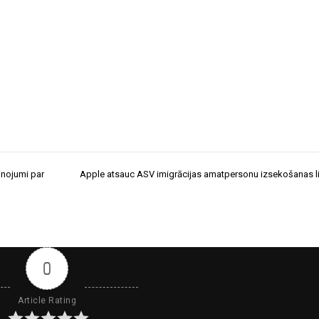
inojumi par
Apple atsauc ASV imigrācijas amatpersonu izsekošanas l
0
Article Rating