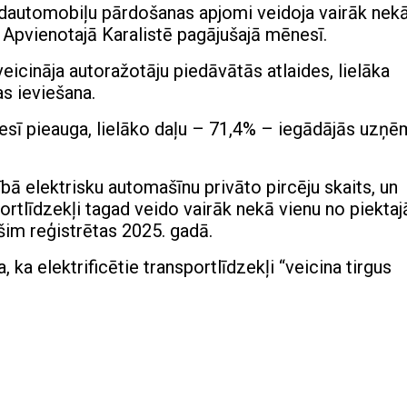
rīdautomobiļu pārdošanas apjomi veidoja vairāk nek
Apvienotajā Karalistē pagājušajā mēnesī.
cināja autoražotāju piedāvātās atlaides, lielāka
s ieviešana.
nesī pieauga, lielāko daļu – 71,4% – iegādājās uzņ
bā elektrisku automašīnu privāto pircēju skaits, un
ortlīdzekļi tagad veido vairāk nekā vienu no piekta
šim reģistrētas 2025. gadā.
ka elektrificētie transportlīdzekļi “veicina tirgus