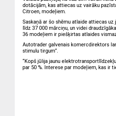
dotācijām, kas attiecas uz vairāku pazīs
Citroen, modeļiem.
Saskaņā ar šo shēmu atlaide attiecas uz
līdz 37 000 mārciņu, un videi draudzīgāka
36 modeļiem ir piešķirtas atlaides vism
Autotrader galvenais komercdirektors Ian
stimulu tirgum”.
“Kopš jūlija jaunu elektrotransportlīdzekļ
par 50 %. Interese par modeļiem, kas ir ti