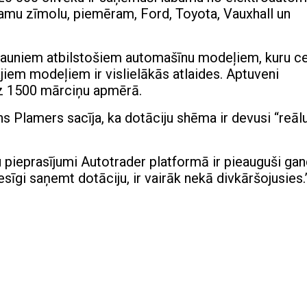
tamu zīmolu, piemēram, Ford, Toyota, Vauxhall un
 jauniem atbilstošiem automašīnu modeļiem, kuru ce
jiem modeļiem ir vislielākās atlaides. Aptuveni
az 1500 mārciņu apmērā.
s Plamers sacīja, ka dotāciju shēma ir devusi “reāl
u pieprasījumi Autotrader platformā ir pieauguši gan
esīgi saņemt dotāciju, ir vairāk nekā divkāršojusies.