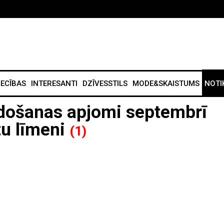
IECĪBAS
INTERESANTI
DZĪVESSTILS
MODE&SKAISTUMS
NOTI
rdošanas apjomi septembrī
tu līmeni
(1)