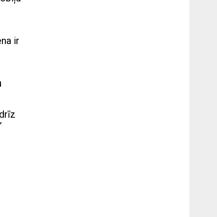
na ir
u
drīz
”