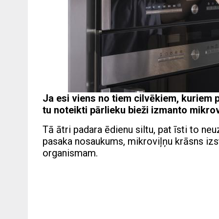
Ja esi viens no tiem cilvēkiem, kuriem p
tu noteikti pārlieku bieži izmanto mikrov
Tā ātri padara ēdienu siltu, pat īsti to n
pasaka nosaukums, mikroviļņu krāsns izst
organismam.