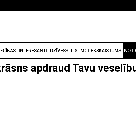
IECĪBAS
INTERESANTI
DZĪVESSTILS
MODE&SKAISTUMS
NOTI
 krāsns apdraud Tavu veselīb