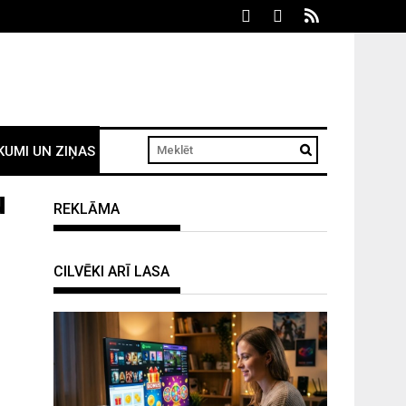
KUMI UN ZIŅAS
u
REKLĀMA
CILVĒKI ARĪ LASA