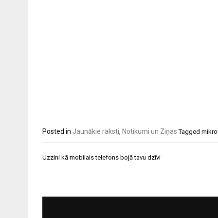
Posted in
Jaunākie raksti
,
Notikumi un Ziņas
Tagged
mikro
Ziņu
Uzzini kā mobilais telefons bojā tavu dzīvi
izvēlne