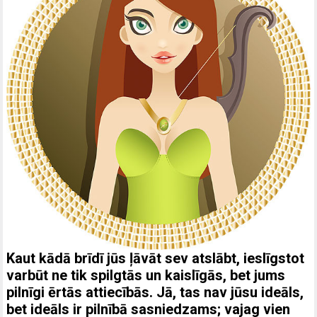
Kaut kādā brīdī jūs ļāvāt sev atslābt, ieslīgstot
varbūt ne tik spilgtās un kaislīgās, bet jums
pilnīgi ērtās attiecībās. Jā, tas nav jūsu ideāls,
bet ideāls ir pilnībā sasniedzams; vajag vien