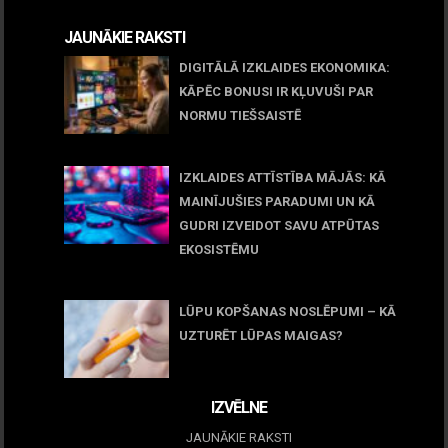
JAUNĀKIE RAKSTI
DIGITĀLĀ IZKLAIDES EKONOMIKA:
KĀPĒC BONUSI IR KĻUVUŠI PAR
NORMU TIEŠSAISTĒ
11 jūnijs, 2026
IZKLAIDES ATTĪSTĪBA MĀJĀS: KĀ
MAINĪJUŠIES PARADUMI UN KĀ
GUDRI IZVEIDOT SAVU ATPŪTAS
EKOSISTĒMU
05 maijs, 2026
LŪPU KOPŠANAS NOSLĒPUMI – KĀ
UZTURĒT LŪPAS MAIGAS?
09 marts, 2026
IZVĒLNE
JAUNĀKIE RAKSTI