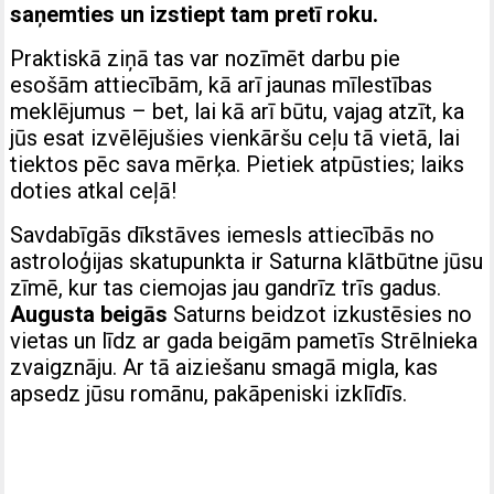
saņemties un izstiept tam pretī roku.
Praktiskā ziņā tas var nozīmēt darbu pie
esošām attiecībām, kā arī jaunas mīlestības
meklējumus – bet, lai kā arī būtu, vajag atzīt, ka
jūs esat izvēlējušies vienkāršu ceļu tā vietā, lai
tiektos pēc sava mērķa. Pietiek atpūsties; laiks
doties atkal ceļā!
Savdabīgās dīkstāves iemesls attiecībās no
astroloģijas skatupunkta ir Saturna klātbūtne jūsu
zīmē, kur tas ciemojas jau gandrīz trīs gadus.
Augusta beigās
Saturns beidzot izkustēsies no
vietas un līdz ar gada beigām pametīs Strēlnieka
zvaigznāju. Ar tā aiziešanu smagā migla, kas
apsedz jūsu romānu, pakāpeniski izklīdīs.