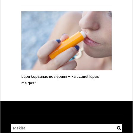
Lūpu kopšanas noslēpumi – kā uzturēt lūpas
maigas?