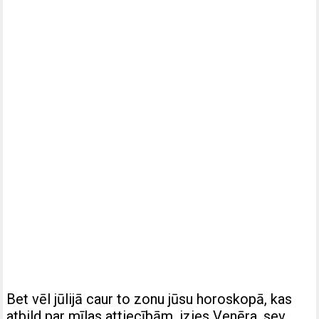
Bet vēl jūlijā caur to zonu jūsu horoskopā, kas
atbild par mīlas attiecībām, izies Venēra, sev