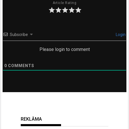
Article Rating
Subscribe
Login
Please login to comment
0
COMMENTS
REKLĀMA