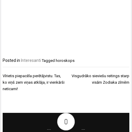
Posted in
Interesanti
Tagged
horoskops
Ziņu
Vīrietis piepacēla perētājvistu. Tas,
Visgudrāko sieviešu reitings starp
izvēlne
ko viņš zem viņas atklāja, ir vienkārši
visām Zodiaka zīmēm
neticami!
0