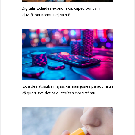
Digitālā izklaides ekonomika: kāpēc bonusi ir
kļuvuši par normu tiešsaistē
Izklaides attīstība mājās: kā mainījušies paradumi un
kā gudri izveidot savu atpūtas ekosistēmu