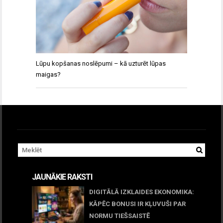
Lūpu kopšanas noslēpumi – kā uzturēt lūpas
maigas?
JAUNĀKIE RAKSTI
DIGITĀLĀ IZKLAIDES EKONOMIKA:
KĀPĒC BONUSI IR KĻUVUŠI PAR
NORMU TIEŠSAISTĒ