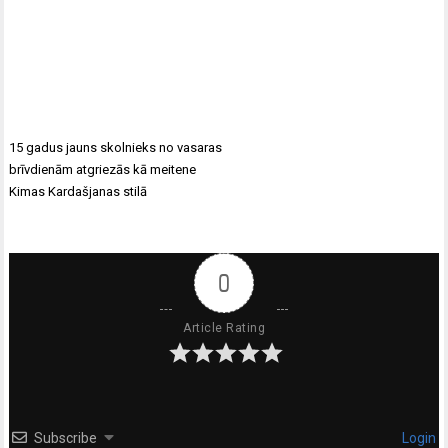
Ziņu
15 gadus jauns skolnieks no vasaras
izvēlne
brīvdienām atgriezās kā meitene
Kimas Kardašjanas stilā
0
Article Rating
Subscribe
Login