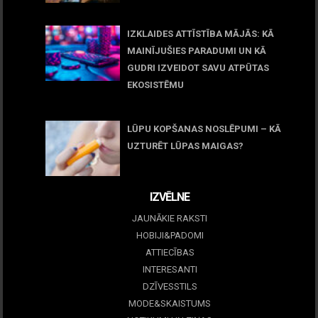
11 jūnijs, 2026
IZKLAIDES ATTĪSTĪBA MĀJĀS: KĀ
MAINĪJUŠIES PARADUMI UN KĀ
GUDRI IZVEIDOT SAVU ATPŪTAS
EKOSISTĒMU
05 maijs, 2026
LŪPU KOPŠANAS NOSLĒPUMI – KĀ
UZTURĒT LŪPAS MAIGAS?
09 marts, 2026
IZVĒLNE
JAUNĀKIE RAKSTI
HOBIJI&PADOMI
ATTIECĪBAS
INTERESANTI
DZĪVESSTILS
MODE&SKAISTUMS